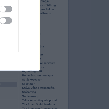
Kóczián Péter blogja
Konrad Adenauer Stiftung
eníthető
Konzervativizmus linktár
Közjó és Kapitalizmus
Intézet
La Razón
Letterforce
Magyar Kurír
eníthető
Magyar Szemle
Metazin
Mos Maiorum
Mr. Right naplója
Múltba néző
National Review
Polgári Szemle
Postmodern conservative
Reason Magazine
RightWingStuff
Roger Scruton honlapja
Sötét középkor
Spectator
S
Szávai János webnaplója
Századvég
Szélsőközép
Talita keresztény női portál
The Adam Smith Institute
The American Conservative