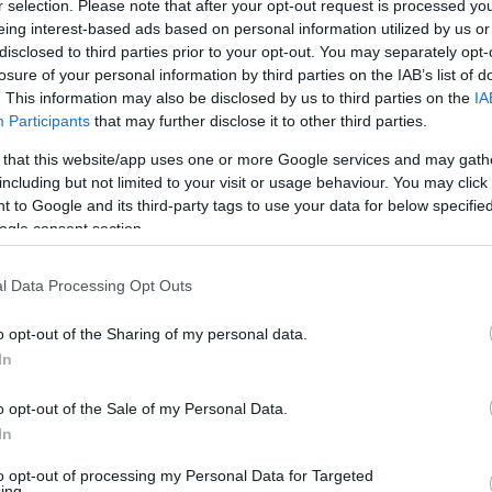
r selection. Please note that after your opt-out request is processed y
internet...
(
2019.06.01. 
eing interest-based ads based on personal information utilized by us or
Konzervatív válaszok 1.
és szabadság)
disclosed to third parties prior to your opt-out. You may separately opt-
Kong.Kinga:
"Ellenkező
losure of your personal information by third parties on the IAB’s list of
kell mondanunk, hogy a
. This information may also be disclosed by us to third parties on the
IA
törvényhozás tagjai korru
Participants
that may further disclose it to other third parties.
(
2018.08.08. 13:01
)
Rac
felhatalmazás: mitől leg
 that this website/app uses one or more Google services and may gath
„civilek”?
Hobelman:
Vannak pén
including but not limited to your visit or usage behaviour. You may click 
nehézségei? HA IGEN! V
 to Google and its third-party tags to use your data for below specifi
kapcsolatot a Hobelman 
ogle consent section.
(
2018.05.14. 03:08
)
Eur
konzervatív lesz, vagy 
l Data Processing Opt Outs
LEGOLVASOTTABB
„Közösség és társada
o opt-out of the Sharing of my personal data.
Hullám
In
Ukrajna – demokratiku
A lány, aki túlélte az 
Gianna Jessen vall
o opt-out of the Sale of my Personal Data.
Az amerikai rendőr
In
Békemenet és valósá
Amerika?
to opt-out of processing my Personal Data for Targeted
ing.