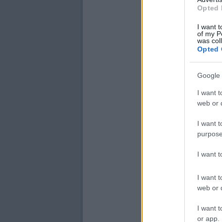
Opted 
I want t
of my P
was col
Opted 
Google 
I want t
web or d
I want t
purpose
I want 
I want t
web or d
I want t
or app.