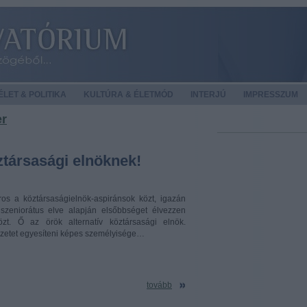
LET & POLITIKA
KULTÚRA & ÉLETMÓD
INTERJÚ
IMPRESSZUM
er
ztársasági elnöknek!
os a köztársaságielnök-aspiránsok közt, igazán
szeniorátus elve alapján elsőbbséget élvezzen
közt. Ő az örök alternatív köztársasági elnök.
mzetet egyesíteni képes személyisége…
tovább