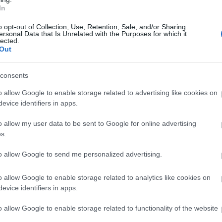
In
FEEDEK
o opt-out of Collection, Use, Retention, Sale, and/or Sharing
RSS 2.0
ersonal Data that Is Unrelated with the Purposes for which it
lected.
bejegyzések
,
kommente
Out
Atom
bejegyzések
,
kommente
consents
o allow Google to enable storage related to advertising like cookies on
ARCHÍVUM
evice identifiers in apps.
2015 május
(
1
)
2015 január
(
1
)
o allow my user data to be sent to Google for online advertising
2014 október
(
1
)
2014 szeptember
(
1
)
s.
2014 július
(
2
)
2014 április
(
3
)
to allow Google to send me personalized advertising.
2014 március
(
3
)
2014 február
(
2
)
2014 január
(
4
)
o allow Google to enable storage related to analytics like cookies on
2013 december
(
2
)
evice identifiers in apps.
2013 november
(
1
)
Tovább
...
o allow Google to enable storage related to functionality of the website