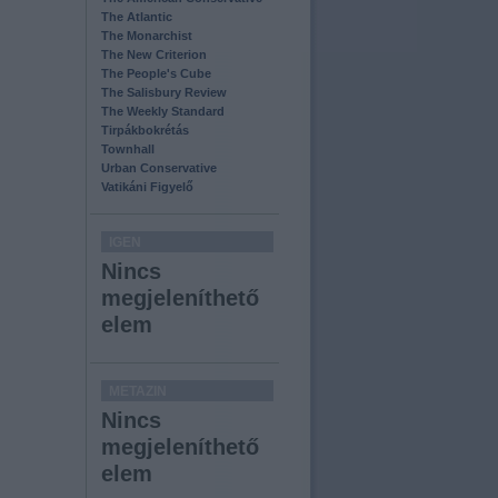
The Atlantic
The Monarchist
The New Criterion
The People's Cube
The Salisbury Review
The Weekly Standard
Tirpákbokrétás
Townhall
Urban Conservative
Vatikáni Figyelő
IGEN
Nincs
megjeleníthető
elem
METAZIN
Nincs
megjeleníthető
elem