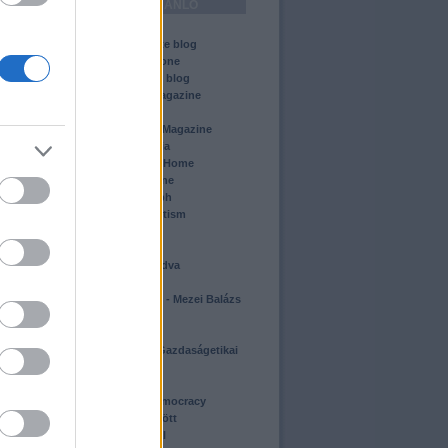
HONLAPAJÁNLÓ
ABC
Acton Institute blog
Altar and Throne
Cato Institute blog
k
Chronicles Magazine
City Journal
k
Commentary Magazine
Conservapedia
Conservative Home
Crisis Magazine
Daily Telegraph
Dissecting leftism
El Mondo
First Things
Földhöz ragadva
Heti Válasz
Homo homini - Mezei Balázs
blogja
Igen
II. János Pál Gazdaságetikai
Intézet
Jezsuita blog
Journal of democracy
Kétségek között
Kill the radical