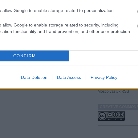
MANDINER
Nincs megjel
o allow Google to enable storage related to personalization.
elem
o allow Google to enable storage related to security, including
cation functionality and fraud prevention, and other user protection.
JOBBKLIKK
Nincs megjel
elem
CONFIRM
HASZNOS DOLGOK
Címkefelhő
Data Deletion
Data Access
Privacy Policy
Feedburner RSS
Házirend
Most olvastuk RSS
CREATIVE COMMON