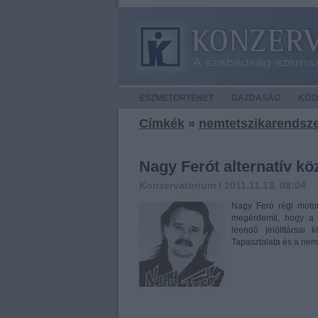
ESZMETÖRTÉNET
GAZDASÁG
KÖZÉ
Címkék
»
nemtetszikarendsz
Nagy Ferót alternatív kö
Konzervatorium
I 2011.11.13. 08:04
Nagy Feró régi motor
megérdemli, hogy a 
leendő jelölttársai 
Tapasztalata és a ne