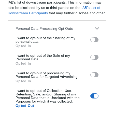
IAB’s list of downstream participants. This information may
Konzervatorium
also be disclosed by us to third parties on the
•
2009. augusztus 17.
IAB’s List of
30
Downstream Participants
that may further disclose it to other
third parties.
Budapest megtévesztő nagyváros. Fekvése a Duna
két partján és természeti környezete a budai hegyek
Please note that this website/app uses one or more Google
Personal Data Processing Opt Outs
lábánál, a város látképét meghatározó
services and may gather and store information including but
középületeinek nagyszerűsége a tájékozatlan
not limited to your visit or usage behaviour. You may click to
I want to opt-out of the Sharing of my
personal data.
látogatóban egy nagyhatalom fővárosának látszatát
grant or deny consent to Google and its third-party tags to
Opted In
keltik. Mi magyarok is sokszor…
use your data for below specified purposes in below Google
consent section.
I want to opt-out of the Sale of my
Personal Data.
"Megint szép lesz?" - Mi legyen
Opted In
Budavári Palotával?
I want to opt-out of processing my
Personal Data for Targeted Advertising.
smalladam
•
2008. szeptember 25.
16
Opted In
I want to opt-out of Collection, Use,
Nem az öntömjénezés vitt rá, hogy közkinccsé
Retention, Sale, and/or Sharing of my
tegyem a Hírszerzőn publikált cikksorozatom újabb,
Personal Data that Is Unrelated with the
Purposes for which it was collected.
a Budavári Palotáról szóló részét, hanem a
Opted Out
kíváncsiság. Adott a Budavári Palota, egykor Királyi