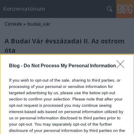
Konzervatórium
Címkék
»
budai_vár
A Budai Vár évszázadai II. Az ostrom
óta
Konzervatorium
•
2009. szeptember 15.
6
Blog -
Do Not Process My Personal Information
Az állam tekintélyét, a társadalmat összetartó
If you wish to opt-out of the sale, sharing to third parties, or
hagyományok erejét mindig és mindenhol hatalmas
processing of your personal or sensitive information for
és díszes épületek, a hagyomány által kialakított
targeted advertising by us, please use the below opt-out
szertartások jelenítették meg. Helyénvaló ezért, ha a
section to confirm your selection. Please note that after your
magyar állam legfontosabb közjogi méltóságai és a
opt-out request is processed you may continue seeing
legfőbb állami…
interest-based ads based on personal information utilized by
us or personal information disclosed to third parties prior to
A Budai Vár évszázadai I. Ostromtól
your opt-out. You may separately opt-out of the further
disclosure of your personal information by third parties on the
ostromig