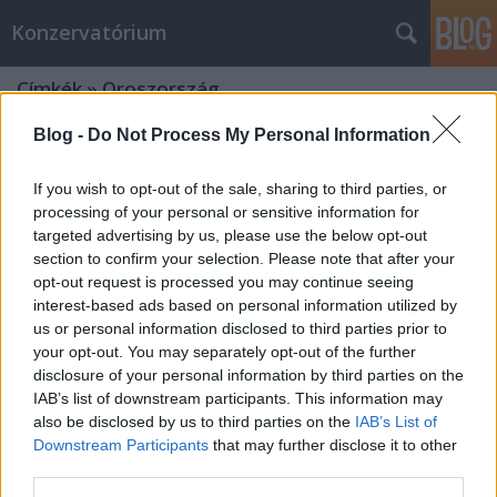
Konzervatórium
Címkék
»
Oroszország
Blog -
Do Not Process My Personal Information
Békemenet és valóság: barát-e
Amerika?
If you wish to opt-out of the sale, sharing to third parties, or
processing of your personal or sensitive information for
F. Forsyth
•
2014. október 27.
142
targeted advertising by us, please use the below opt-out
section to confirm your selection. Please note that after your
Elgurult a gyógyszer tegnap éjszaka némelyeknél.
opt-out request is processed you may continue seeing
Vagy újjáéledt a Pártélet rovat. Megpróbáljuk
interest-based ads based on personal information utilized by
röviden elmondani, mi a probléma ezzel az
us or personal information disclosed to third parties prior to
állásponttal. Mármint Bencsik Andráséval, aki
your opt-out. You may separately opt-out of the further
szerint „Amerika nem a barátunk és még csak nem is
disclosure of your personal information by third parties on the
a szövetségesünk”, aki a háborúban…
IAB’s list of downstream participants. This information may
also be disclosed by us to third parties on the
IAB’s List of
Downstream Participants
that may further disclose it to other
A magyar érdekért: hat állítás az
third parties.
ukrán válságról