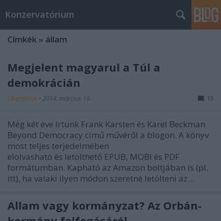
Konzervatórium
Címkék
»
állam
Megjelent magyarul a Túl a
demokrácián
Libertárius
•
2014. március 19.
15
Még két éve írtunk Frank Karsten és Karel Beckman
Beyond Democracy című művéről a blogon. A könyv
most teljes terjedelmében
elolvasható és letölthető EPUB, MOBI és PDF
formátumban. Kapható az Amazon boltjában is (pl.
itt), ha valaki ilyen módon szeretné letölteni az…
Állam vagy kormányzat? Az Orbán-
kormány felfogásáról