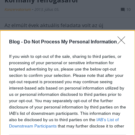
Konzervatorium
•
2013. július 05.
10
Az elmúlt évek aktuális feladata volt az új
közigazgatási rendszer megalkotása. A
végérvényesség formáját öltő rendszerről nemcsak
Blog -
Do Not Process My Personal Information
szakemberek, politikusok vitatkoztak, de az
állampolgárok hivatalos ügyeik intézésénél
If you wish to opt-out of the sale, sharing to third parties, or
közvetlen tapasztalatokkal is véleményt
processing of your personal or sensitive information for
formálhattak az…
targeted advertising by us, please use the below opt-out
section to confirm your selection. Please note that after your
RE: a liberális kétségbeesésről: a
opt-out request is processed you may continue seeing
interest-based ads based on personal information utilized by
fejetlen óriások
us or personal information disclosed to third parties prior to
___________________________ (törölt)
•
2012. február 24.
19
your opt-out. You may separately opt-out of the further
disclosure of your personal information by third parties on the
IAB’s list of downstream participants. This information may
Tökéletesen egyetértek Aristoval abban, hogy a mai
also be disclosed by us to third parties on the
IAB’s List of
európai balliberalizmus a marxizmus és a
Downstream Participants
that may further disclose it to other
liberalizmus frankfurti összeházasításából ered, és
third parties.