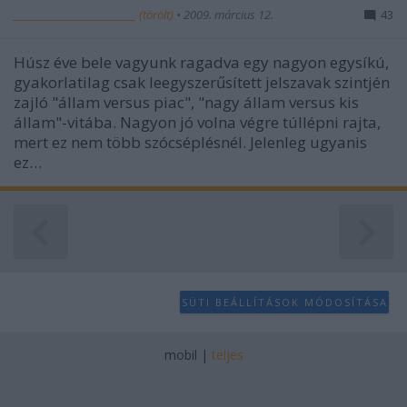
___________________________ (törölt)
•
2009. március 12.
43
Húsz éve bele vagyunk ragadva egy nagyon egysíkú,
gyakorlatilag csak leegyszerűsített jelszavak szintjén
zajló "állam versus piac", "nagy állam versus kis
állam"-vitába. Nagyon jó volna végre túllépni rajta,
mert ez nem több szócséplésnél. Jelenleg ugyanis
ez…
SÜTI BEÁLLÍTÁSOK MÓDOSÍTÁSA
mobil
|
teljes