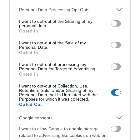
alapvetően azért zúdul a magyar kormányra
össztűz, mert ebből az ideológiai képből erősen
Please note that this website/app uses one or more Google
Personal Data Processing Opt Outs
kilóg, sokkal inkább, mint a kilúgozott,…
services and may gather and store information including but
not limited to your visit or usage behaviour. You may click to
I want to opt-out of the Sharing of my
personal data.
grant or deny consent to Google and its third-party tags to
Hajléktalanok mindig lesznek
Opted In
use your data for below specified purposes in below Google
veletek
consent section.
I want to opt-out of the Sale of my
Personal Data.
Szilvay Gergely
•
2011. november 16.
73
Opted In
I want to opt-out of processing my
Most már mennem kell, ne haragudjon, de minden
Personal Data for Targeted Advertising.
szerdán járok erre, még találkozunk – mondom egy
Opted In
hajléktalannak a Móricz Zsigmond körtér mellett, a
I want to opt-out of Collection, Use,
Gellért-hegy egyik lépcsőjén. Köszönöm, és főleg a
Retention, Sale, and/or Sharing of my
beszélgetést, tudja, olyan ritkán tudok beszélgetni
Personal Data that Is Unrelated with the
Purposes for which it was collected.
valakivel…
Opted Out
Kétharmad. Osztható?
Google consents
I want to allow Google to enable storage
Konzervatorium
•
2010. szeptember 16.
39
related to advertising like cookies on web or