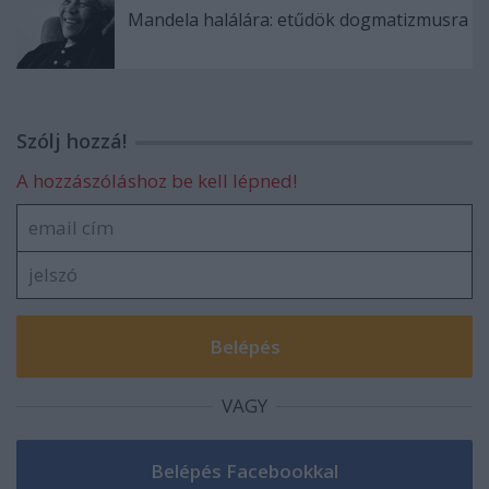
Mandela halálára: etűdök dogmatizmusra
Szólj hozzá!
A hozzászóláshoz be kell lépned!
VAGY