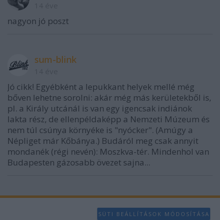
14 éve
nagyon jó poszt
sum-blink
14 éve
Jó cikk! Egyébként a lepukkant helyek mellé még
bőven lehetne sorolni: akár még más kerületekből is,
pl. a Király utcánál is van egy igencsak indiánok
lakta rész, de ellenpéldaképp a Nemzeti Múzeum és
nem túl csúnya környéke is "nyócker". (Amúgy a
Népliget már Kőbánya.) Budáról meg csak annyit
mondanék (régi nevén): Moszkva-tér. Mindenhol van
Budapesten gázosabb övezet sajna...
SÜTI BEÁLLÍTÁSOK MÓDOSÍTÁSA