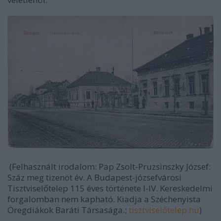
(Felhasznált irodalom: Pap Zsolt-Pruzsinszky József:
Száz meg tizenöt év. A Budapest-józsefvárosi
Tisztviselőtelep 115 éves története I-IV. Kereskedelmi
forgalomban nem kapható. Kiadja a Széchenyista
Öregdiákok Baráti Társasága.;
tisztviselőtelep.hu
)