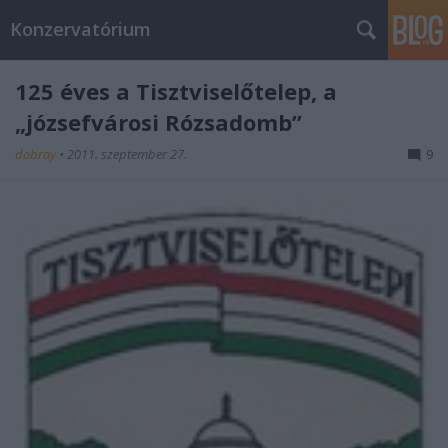
Konzervatórium
125 éves a Tisztviselőtelep, a
„józsefvárosi Rózsadomb”
dobray
•
2011. szeptember 27.
9