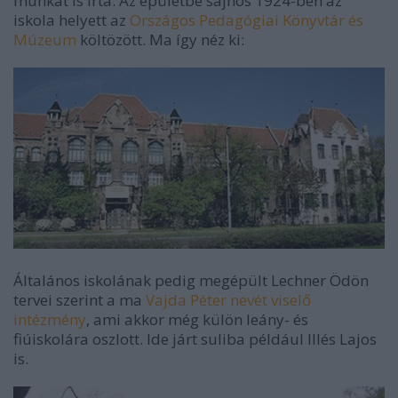
munkát is írta. Az épületbe sajnos 1924-ben az
iskola helyett az
Országos Pedagógiai Könyvtár és
Múzeum
költözött. Ma így néz ki:
Általános iskolának pedig megépült Lechner Ödön
tervei szerint a ma
Vajda Péter nevét viselő
intézmény
, ami akkor még külön leány- és
fiúiskolára oszlott. Ide járt suliba például Illés Lajos
is.