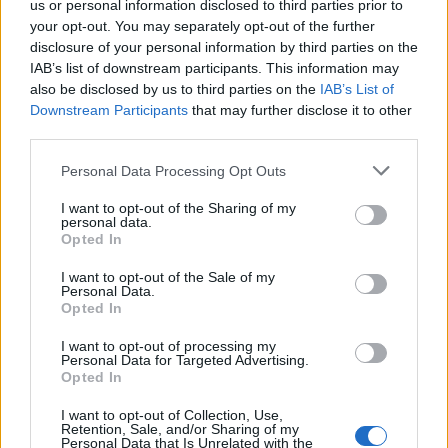
gondolt: kecskéket vesz, hogy a Rezső téren
us or personal information disclosed to third parties prior to
legelésszenek, akik majd mások felesleges füveit is
your opt-out. You may separately opt-out of the further
disclosure of your personal information by third parties on the
elfogyaszthatják. A tájidegen nyájnak azonban
IAB’s list of downstream participants. This information may
hamarost mennie kellett, mivel fűnyíróként
also be disclosed by us to third parties on the
IAB’s List of
működött, nem kímélt fát, virágot. Megalakult a
Downstream Participants
that may further disclose it to other
Tornaegylet is.
third parties.
Please note that this website/app uses one or more Google
Personal Data Processing Opt Outs
services and may gather and store information including but
not limited to your visit or usage behaviour. You may click to
I want to opt-out of the Sharing of my
personal data.
grant or deny consent to Google and its third-party tags to
Opted In
use your data for below specified purposes in below Google
consent section.
I want to opt-out of the Sale of my
Personal Data.
Opted In
I want to opt-out of processing my
Personal Data for Targeted Advertising.
Opted In
I want to opt-out of Collection, Use,
Retention, Sale, and/or Sharing of my
Personal Data that Is Unrelated with the