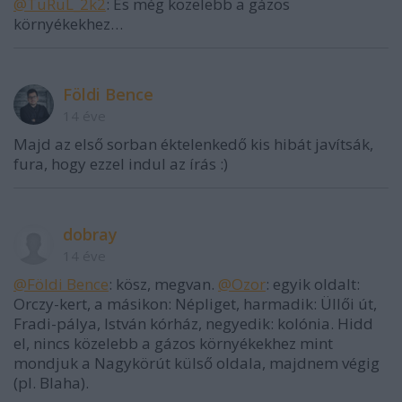
@TuRuL_2k2
: És még közelebb a gázos
környékekhez…
Földi Bence
14 éve
Majd az első sorban éktelenkedő kis hibát javítsák,
fura, hogy ezzel indul az írás :)
dobray
14 éve
@Földi Bence
: kösz, megvan.
@Ozor
: egyik oldalt:
Orczy-kert, a másikon: Népliget, harmadik: Üllői út,
Fradi-pálya, István kórház, negyedik: kolónia. Hidd
el, nincs közelebb a gázos környékekhez mint
mondjuk a Nagykörút külső oldala, majdnem végig
(pl. Blaha).