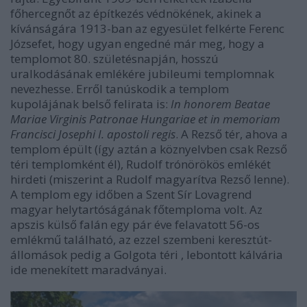
főhercegnőt az építkezés védnökének, akinek a
kívánságára 1913-ban az egyesület felkérte Ferenc
Józsefet, hogy ugyan engedné már meg, hogy a
templomot 80. születésnapján, hosszú
uralkodásának emlékére jubileumi templomnak
nevezhesse. Erről tanúskodik a templom
kupolájának belső felirata is:
In honorem Beatae
Mariae Virginis Patronae Hungariae et in memoriam
Francisci Josephi I. apostoli regis
. A Rezső tér, ahova a
templom épült (így aztán a köznyelvben csak Rezső
téri templomként él), Rudolf trónörökös emlékét
hirdeti (miszerint a Rudolf magyarítva Rezső lenne).
A templom egy időben a Szent Sír Lovagrend
magyar helytartóságának főtemploma volt. Az
apszis külső falán egy pár éve felavatott 56-os
emlékmű található, az ezzel szembeni keresztút-
állomások pedig a Golgota téri , lebontott kálvária
ide menekített maradványai.