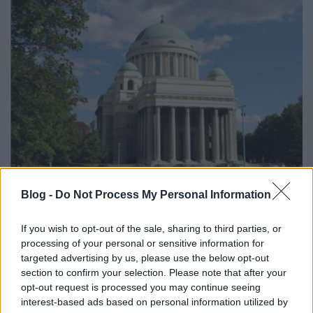
Blog -
Do Not Process My Personal Information
A Tisztviselőtelepen felvirágzott a társasági élet is,
If you wish to opt-out of the sale, sharing to third parties, or
amiben jelentős szerepe volt a kocsma
processing of your personal or sensitive information for
megnyitásának (ma Kalocsai Paprikacsárda, magas
targeted advertising by us, please use the below opt-out
árakkal, külföldi vendégekkel, Váci utcai
section to confirm your selection. Please note that after your
népművészettel). Mindenesetre az őslakosok
opt-out request is processed you may continue seeing
dalárdát alapítottak. Akadt olyan lakó, aki arra
interest-based ads based on personal information utilized by