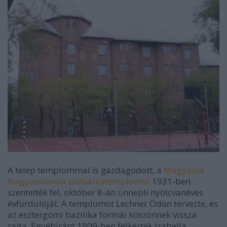
A telep templommal is gazdagodott, a
Magyarok
Nagyasszonya-plébániatemplomot
1931-ben
szentelték fel, október 8-án ünnepli nyolcvanéves
évfordulóját. A templomot Lechner Ödön tervezte, és
az esztergomi bazilika formái köszönnek vissza
rajta. Egyébiránt 1909-ben felkérték Izabella