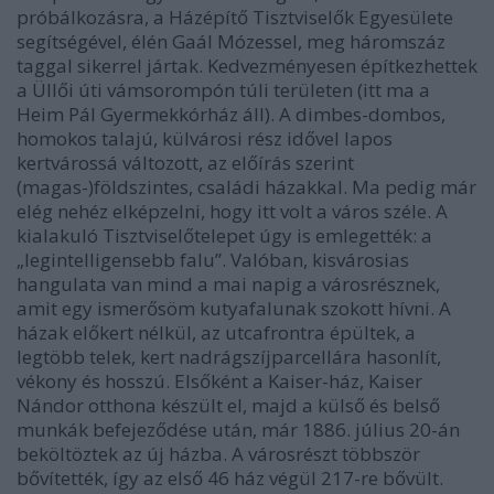
próbálkozásra, a Házépítő Tisztviselők Egyesülete
segítségével, élén Gaál Mózessel, meg háromszáz
taggal sikerrel jártak. Kedvezményesen építkezhettek
a Üllői úti vámsorompón túli területen (itt ma a
Heim Pál Gyermekkórház áll). A dimbes-dombos,
homokos talajú, külvárosi rész idővel lapos
kertvárossá változott, az előírás szerint
(magas-)földszintes, családi házakkal. Ma pedig már
elég nehéz elképzelni, hogy itt volt a város széle. A
kialakuló Tisztviselőtelepet úgy is emlegették: a
„legintelligensebb falu”. Valóban, kisvárosias
hangulata van mind a mai napig a városrésznek,
amit egy ismerősöm kutyafalunak szokott hívni. A
házak előkert nélkül, az utcafrontra épültek, a
legtöbb telek, kert nadrágszíjparcellára hasonlít,
vékony és hosszú. Elsőként a Kaiser-ház, Kaiser
Nándor otthona készült el, majd a külső és belső
munkák befejeződése után, már 1886. július 20-án
beköltöztek az új házba. A városrészt többször
bővítették, így az első 46 ház végül 217-re bővült.