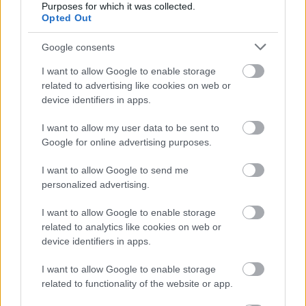
Nemsokára favázas közösségi ház épült, itt tartották
Purposes for which it was collected.
Opted Out
1889-ben az első bált. 1892-ben megalakult a
Kaszinó. 1905 májusától kezdve pedig 1940-ig
Google consents
minden évben (kivéve az elsővilágháború éveit)
megrendezték a rózsabált (ezt a rendszerváltás után
I want to allow Google to enable storage
felelevenítették). A közeli Ludovikáról pedig sok
related to advertising like cookies on web or
katona járt ide a lányok miatt.
device identifiers in apps.
I want to allow my user data to be sent to
Google for online advertising purposes.
I want to allow Google to send me
personalized advertising.
I want to allow Google to enable storage
related to analytics like cookies on web or
device identifiers in apps.
I want to allow Google to enable storage
related to functionality of the website or app.