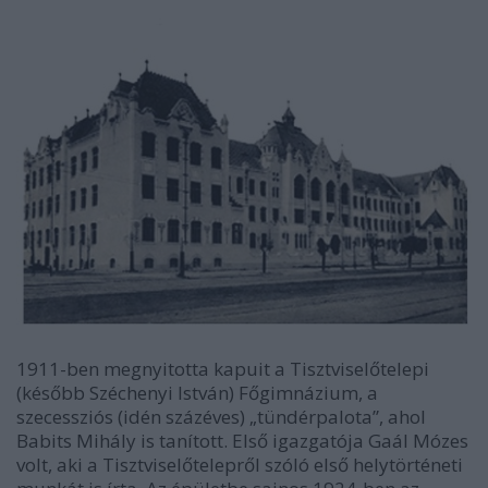
1911-ben megnyitotta kapuit a Tisztviselőtelepi
(később Széchenyi István) Főgimnázium, a
szecessziós (idén százéves) „tündérpalota”, ahol
Babits Mihály is tanított. Első igazgatója Gaál Mózes
volt, aki a Tisztviselőtelepről szóló első helytörténeti