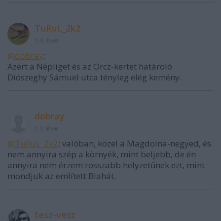
TuRuL_2k2
14 éve
@dobray
:
Azért a Népliget és az Orcz-kertet határoló
Diószeghy Sámuel utca tényleg elég kemény.
dobray
14 éve
@TuRuL_2k2
: valóban, közel a Magdolna-negyed, és
nem annyira szép a környék, mint beljebb, de én
annyira nem érzem rosszabb helyzetűnek ezt, mint
mondjuk az említett Blahát.
tesz-vesz