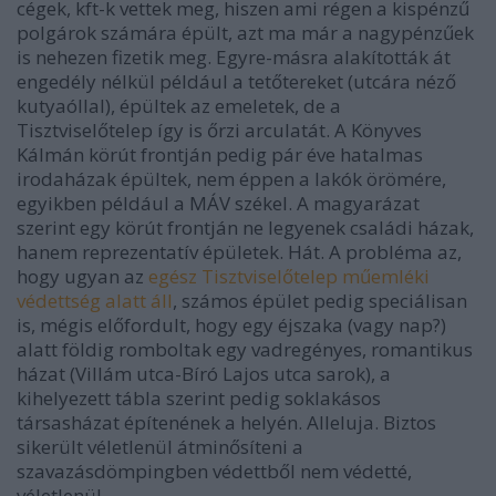
cégek, kft-k vettek meg, hiszen ami régen a kispénzű
polgárok számára épült, azt ma már a nagypénzűek
is nehezen fizetik meg. Egyre-másra alakították át
engedély nélkül például a tetőtereket (utcára néző
kutyaóllal), épültek az emeletek, de a
Tisztviselőtelep így is őrzi arculatát. A Könyves
Kálmán körút frontján pedig pár éve hatalmas
irodaházak épültek, nem éppen a lakók örömére,
egyikben például a MÁV székel. A magyarázat
szerint egy körút frontján ne legyenek családi házak,
hanem reprezentatív épületek. Hát. A probléma az,
hogy ugyan az
egész Tisztviselőtelep műemléki
védettség alatt áll
, számos épület pedig speciálisan
is, mégis előfordult, hogy egy éjszaka (vagy nap?)
alatt földig romboltak egy vadregényes, romantikus
házat (Villám utca-Bíró Lajos utca sarok), a
kihelyezett tábla szerint pedig soklakásos
társasházat építenének a helyén. Alleluja. Biztos
sikerült véletlenül átminősíteni a
szavazásdömpingben védettből nem védetté,
véletlenül.