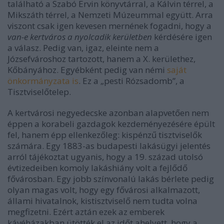
található a Szabó Ervin könyvtárral, a Kálvin térrel, a
Mikszáth térrel, a Nemzeti Múzeummal együtt. Arra
viszont csak igen kevesen mernének fogadni, hogy a
van-e kertváros a nyolcadik kerületben
kérdésére igen
a válasz. Pedig van, igaz, eleinte nem a
Józsefvároshoz tartozott, hanem a X. kerülethez,
Kőbányához. Egyébként pedig van némi
saját
önkormányzata is
. Ez a „pesti Rózsadomb”, a
Tisztviselőtelep.
A kertvárosi negyedecske azonban alapvetően nem
éppen a korabeli gazdagok kezdeményezésére épült
fel, hanem épp ellenkezőleg: kispénzű tisztviselők
számára. Egy 1883-as budapesti lakásügyi jelentés
arról tájékoztat ugyanis, hogy a 19. század utolsó
évtizedeiben komoly lakáshiány volt a fejlődő
fővárosban. Egy jobb színvonalú lakás bérlete pedig
olyan magas volt, hogy egy fővárosi alkalmazott,
állami hivatalnok, kistisztviselő nem tudta volna
megfizetni. Ezért aztán ezek az emberek
kávéházakban ütötték el az időt ahelyett, hogy a