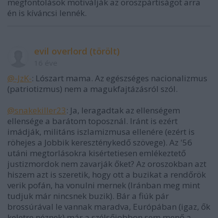
megfontolások motiválják az oroszpártiságot arra
én is kíváncsi lennék.
evil overlord (törölt)
16 éve
@-JzK-
: Lószart mama. Az egészséges nacionalizmus
(patriotizmus) nem a magukfajtázásról szól.
@snakekiller23
: Ja, leragadtak az ellenségem
ellensége a barátom toposznál. Iránt is ezért
imádják, militáns iszlamizmusa ellenére (ezért is
röhejes a Jobbik kereszténykedő szövege). Az '56
utáni megtorlásokra kisértetiesen emlékeztető
justizmordok nem zavarják őket? Az oroszokban azt
hiszem azt is szeretik, hogy ott a buzikat a rendőrök
verik pofán, ha vonulni mernek (Iránban meg mint
tudjuk már nincsnek buzik). Bár a fiúk pár
brossúrával le vannak maradva, Európában (igaz, ők
keletre néznek) már a szélsőjobbon sem menő a