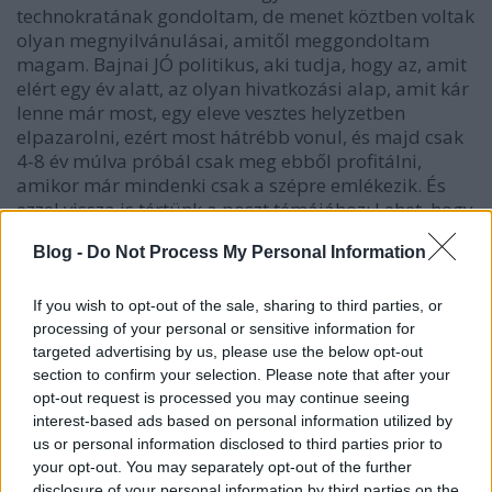
technokratának gondoltam, de menet köztben voltak
olyan megnyilvánulásai, amitől meggondoltam
magam. Bajnai JÓ politikus, aki tudja, hogy az, amit
elért egy év alatt, az olyan hivatkozási alap, amit kár
lenne már most, egy eleve vesztes helyzetben
elpazarolni, ezért most hátrébb vonul, és majd csak
4-8 év múlva próbál csak meg ebből profitálni,
amikor már mindenki csak a szépre emlékezik. És
ezzel vissza is tértünk a poszt témájához: Lehet, hogy
pont ő tudja majd megvalósítani azt, ami most
Blog -
Do Not Process My Personal Information
Bokrosnak (egyelőre úgy néz ki) nem sikerült.
If you wish to opt-out of the sale, sharing to third parties, or
processing of your personal or sensitive information for
greybull
targeted advertising by us, please use the below opt-out
16 éve
section to confirm your selection. Please note that after your
opt-out request is processed you may continue seeing
De most ti mi a faszról beszéltek itt?! A Fidesz és
interest-based ads based on personal information utilized by
szövetségesei vérbaloldal, olyan gyönyörű népi-
us or personal information disclosed to third parties prior to
nemzeti szocdemek, hogy ihaj! Az Mszp-Szdsz- Mdf
your opt-out. You may separately opt-out of the further
meg olyan neokonzervatív, nagytőkés-burzsoá,
disclosure of your personal information by third parties on the