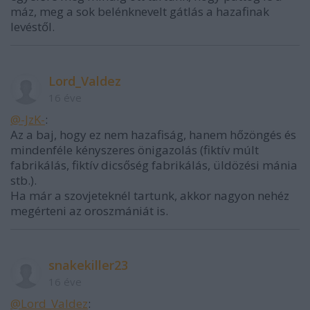
máz, meg a sok belénknevelt gátlás a hazafinak
levéstől.
Lord_Valdez
16 éve
@-JzK-
:
Az a baj, hogy ez nem hazafiság, hanem hőzöngés és
mindenféle kényszeres önigazolás (fiktív múlt
fabrikálás, fiktív dicsőség fabrikálás, üldözési mánia
stb.).
Ha már a szovjeteknél tartunk, akkor nagyon nehéz
megérteni az oroszmániát is.
snakekiller23
16 éve
@Lord_Valdez
: