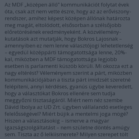
Az MDF „középen álló” kommunikációt folytat évek
óta, csak azt nem vette észre, hogy az az erőviszony-
rendszer, amihez képest középen állónak határozta
meg magát, eltolódott, elsősorban a szélsőjobb
előretörésének eredményeként. A közvélemény-
kutatások azt mutatják, hogy Bokros Lajosnak –
amennyiben ez nem lenne választójogi lehetetlenség
– egyedül középpárti támogatottsága lenne, 20%-
kal, miközben a MDF támogatottsága legjobb
esetben is parlamenti küszöb körüli. Mi okozza ezt a
nagy eltérést? Véleményem szerint a párt, miközben
kommunikációjában a tiszta párt imidzsét szeretné
felépíteni, annyi kérdéses, gyanús ügybe keveredett,
hogy a választókat Bokros ellenére sem tudja
meggyőzni tisztaságáról. Miért nem néz szembe
Dávid Ibolya az UD Zrt. ügyben vállalandó esetleges
felelősségével? Miért bújik a mentelmi joga mögé?
Hiszen a választásokig – ismerve a magyar
igazságszolgáltatást – nem születne döntés amúgy
sem. Tiszta az ő lelkiismerete? Milyen szerepet tölt