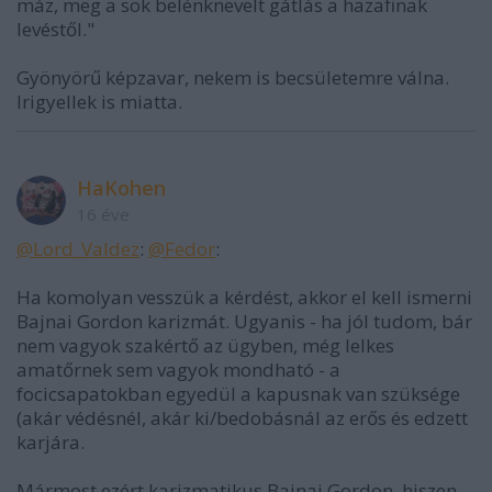
máz, meg a sok belénknevelt gátlás a hazafinak
levéstől."
Gyönyörű képzavar, nekem is becsületemre válna.
Irigyellek is miatta.
HaKohen
16 éve
@Lord_Valdez
:
@Fedor
:
Ha komolyan vesszük a kérdést, akkor el kell ismerni
Bajnai Gordon karizmát. Ugyanis - ha jól tudom, bár
nem vagyok szakértő az ügyben, még lelkes
amatőrnek sem vagyok mondható - a
focicsapatokban egyedül a kapusnak van szüksége
(akár védésnél, akár ki/bedobásnál az erős és edzett
karjára.
Mármost ezért karizmatikus Bajnai Gordon, hiszen