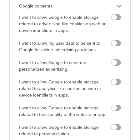
16 éve
Google consents
hogy hogy ki legyen?
I want to allow Google to enable storage
aki balról elöz:)
related to advertising like cookies on web or
ilyen már úgyis raritás a magyar utakon:)
device identifiers in apps.
I want to allow my user data to be sent to
Google for online advertising purposes.
evil overlord (törölt)
16 éve
I want to allow Google to send me
personalized advertising.
@tölgy
: Pontosan, ott csak a KGB használhatja ezt a
hangnemet.
I want to allow Google to enable storage
related to analytics like cookies on web or
device identifiers in apps.
Lord_Valdez
I want to allow Google to enable storage
16 éve
related to functionality of the website or app.
@Fedor
:
Lehet, hogy ügyes, de nem karizmatikus.
I want to allow Google to enable storage
Ha esetleg igazad van, annyi baj legyen.
related to personalization.