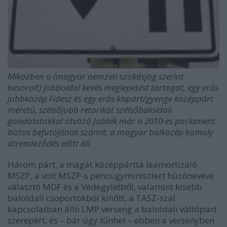
Miközben a (magyar nemzeti szokásjog szerint
besorolt) jobboldal kevés meglepetést tartogat, egy erős
jobbközép Fidesz és egy erős kispárt/gyenge középpárt
méretű, szélsőjobb retorikát szélsőbaloldali
gondolatokkal ötvöző Jobbik már a 2010-es parlament
biztos befutójának számít, a magyar balközép komoly
átrendeződés előtt áll.
Három párt, a magát középpárttá leamortizáló
MSZP, a volt MSZP-s pénzügyminisztert húzónevévé
választó MDF és a Védegyletből, valamint kisebb
baloldali csoportokból kinőtt, a TASZ-szal
kapcsolatban álló LMP verseng a baloldali váltópárt
szerepért, és – bár úgy tűnhet – ebben a versenyben