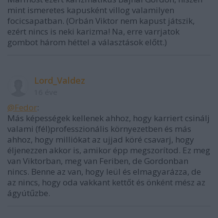
mint ismeretes kapusként villog valamilyen
focicsapatban. (Orbán Viktor nem kapust játszik,
ezért nincs is neki karizma! Na, erre varrjatok
gombot három héttel a választások előtt.)
Lord_Valdez
16 éve
@Fedor
:
Más képességek kellenek ahhoz, hogy karriert csinálj
valami (fél)professzionális környezetben és más
ahhoz, hogy milliókat az ujjad köré csavarj, hogy
éljenezzen akkor is, amikor épp megszorítod. Ez meg
van Viktorban, meg van Feriben, de Gordonban
nincs. Benne az van, hogy leül és elmagyarázza, de
az nincs, hogy oda vakkant kettőt és önként mész az
ágyútűzbe.