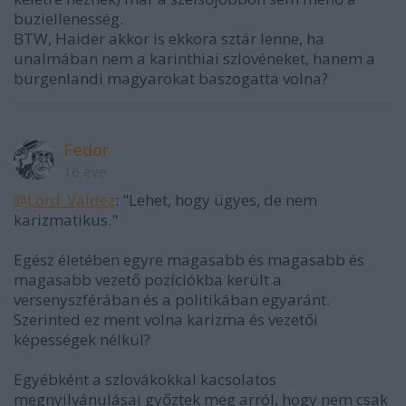
buziellenesség.
BTW, Haider akkor is ekkora sztár lenne, ha
unalmában nem a karinthiai szlovéneket, hanem a
burgenlandi magyarokat baszogatta volna?
Fedor
16 éve
@Lord_Valdez
: "Lehet, hogy ügyes, de nem
karizmatikus."
Egész életében egyre magasabb és magasabb és
magasabb vezető pozíciókba került a
versenyszférában és a politikában egyaránt.
Szerinted ez ment volna karizma és vezetői
képességek nélkül?
Egyébként a szlovákokkal kacsolatos
megnyilvánulásai győztek meg arról, hogy nem csak