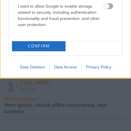
I want to allow Google to enable storage
@tölgy
:
related to security, including authentication
Egyébként igen. Szerintem a Jobbik is egyértelműen
functionality and fraud prevention, and other
baloldali.
user protection.
evil overlord (törölt)
CONFIRM
16 éve
@Lord_Valdez
: Ja, nemzetiszocialista :)
Data Deletion
Data Access
Privacy Policy
Lord_Valdez
16 éve
@evil overlord
:
Nem igazán, inkább afféle nacionalista, népi
baloldal.