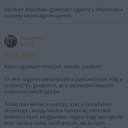
Valóban, általában igyekszem ügyelni a helyesírásra
(szerény képességeim szerint).
HaKohen
16 éve
@Lord_Valdez
:
Akkor ugyanazt mondjuk, nemde, Lordom?
Én sem vágyom vakkantósokra (vakkantósnak elég a
kutyám). Ez, gondolom, az e tekintetben hasonló
értékrendünkből adódik.
Ámde más kérdés a realitás, azaz a társadalom
tényvilága - ahogy Merton mondaná, mert nem
ismerte a konzi bloggereket. Vagyis hogy van rajtunk
kívül néhány millió honfitársunk, aki az ilyen