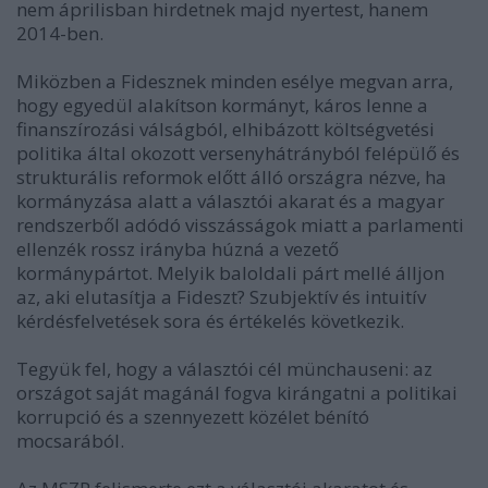
nem áprilisban hirdetnek majd nyertest, hanem
2014-ben.
Miközben a Fidesznek minden esélye megvan arra,
hogy egyedül alakítson kormányt, káros lenne a
finanszírozási válságból, elhibázott költségvetési
politika által okozott versenyhátrányból felépülő és
strukturális reformok előtt álló országra nézve, ha
kormányzása alatt a választói akarat és a magyar
rendszerből adódó visszásságok miatt a parlamenti
ellenzék rossz irányba húzná a vezető
kormánypártot. Melyik baloldali párt mellé álljon
az, aki elutasítja a Fideszt? Szubjektív és intuitív
kérdésfelvetések sora és értékelés következik.
Tegyük fel, hogy a választói cél münchauseni: az
országot saját magánál fogva kirángatni a politikai
korrupció és a szennyezett közélet bénító
mocsarából.