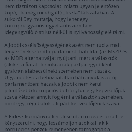
nem tisztázott kapcsolati miatt) ugyan jelentősen
kopó, de még mindig élő „tiszta” látszatában. A
sukorói ügy mutatja, hogy lehet egy
korrupciógyanús ügyet antiszemita és
idegengyűlölő stílus nélkül is nyilvánosság elé tárni.
A Jobbik szélsőségességének azért nem tud a mai,
tényezőnek számító parlamenti baloldal (az MSZP és
az MDF) alternatíváját nyújtani, mert a választók
(akiket a fiatal demokráciák pártjai egyébként
gyakran alábecsülnek) szemében nem tiszták.
Ugyanez lesz a behozhatatlan hátrányuk is az új
parlamentben: hacsak a Jobbik nem kerül
jelentősebb korrupciós botrányba, egy képviselőjük
szava kétszer annyit fog érni a választók szemében,
mint egy, régi baloldali párt képviselőjének szava.
A Fidesz kormányra kerülése után maga is arra fog
kényszerülni, hogy leszámoljon azokkal, akik
korrupciós pénzek reményében támogatják a