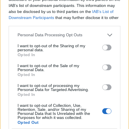
globalista vérjobboldal, mint a huzat. Ki legyen, ki
IAB’s list of downstream participants. This information may
legyen a baloldal?? - ki NE legyen? Hát a
also be disclosed by us to third parties on the
IAB’s List of
Maszopszadeszmadöf az apjuk faszát.
Downstream Participants
that may further disclose it to other
third parties.
Please note that this website/app uses one or more Google
Personal Data Processing Opt Outs
evil overlord (törölt)
services and may gather and store information including but
16 éve
not limited to your visit or usage behaviour. You may click to
I want to opt-out of the Sharing of my
personal data.
grant or deny consent to Google and its third-party tags to
@greybull
: Ez nem a W blog meg a tirpákbokrétás.
Opted In
use your data for below specified purposes in below Google
consent section.
I want to opt-out of the Sale of my
Personal Data.
Opted In
tölgy
16 éve
I want to opt-out of processing my
Personal Data for Targeted Advertising.
És ha a Jobbik lesz az egyik baloldal?
Opted In
@evil overlord
: a Tirpákon rend van.
I want to opt-out of Collection, Use,
Retention, Sale, and/or Sharing of my
Personal Data that Is Unrelated with the
Purposes for which it was collected.
Opted Out
lüke