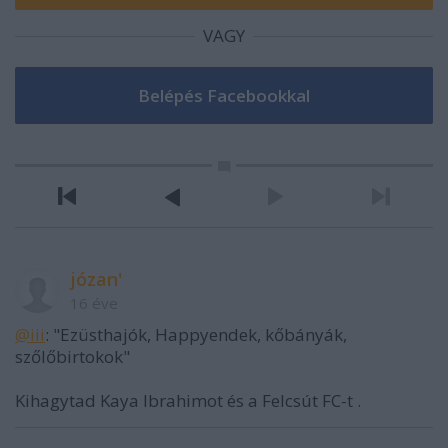
VAGY
józan'
16 éve
@iii
: "Ezüsthajók, Happyendek, kőbányák,
szőlőbirtokok"
Kihagytad Kaya Ibrahimot és a Felcsút FC-t .