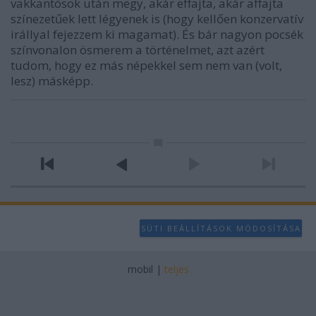
vakkantósok után megy, akár effajta, akár affajta
színezetűek lett légyenek is (hogy kellően konzervatív
irállyal fejezzem ki magamat). És bár nagyon pocsék
színvonalon ösmerem a történelmet, azt azért
tudom, hogy ez más népekkel sem nem van (volt,
lesz) másképp.
SÜTI BEÁLLÍTÁSOK MÓDOSÍTÁSA
mobil
|
teljes