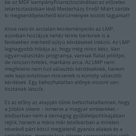
be az MDF kampányfinanszírozásában az előzetes
letartóztatásban lévő Mesterházy Ernő? Miért zárták
ki megkérdőjelezhető körülmények között tagjaikat?
Kissé naiv és arctalan kezdeményezés az LMP,
azonban hozzájuk nehéz lenne bárkinek is a
fentiekhez mérhető súlyú kérdéseket intézni. Az LMP
legnagyobb hibája az, hogy még nincs kész. Van
ugyan választási programja, vannak fiatal jelöltjei,
de nincsen hiteles, markáns arca. Az LMP nem
megfelelni nem tud választói kérdéseknek, hanem
vele kapcsolatosan nincsenek is komoly választói
kérdések. Egy behozhatatlan előnye viszont van:
tisztának látszik.
Ez az előny az alapján tűnik behozhatatlannak, hogy
a Jobbik sikere – ismerve a magyar embereket –
elsősorban nem a demagóg gyűlöletpolitikájában
rejlik, hanem a mára már (elsősorban a minden
növekvő párt körül megjelenő gyanús alakok és a
szélsőséges, demokrácia-ellenes szervezetekkel való