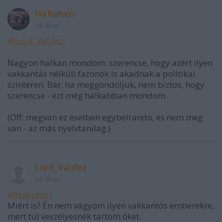
HaKohen
16 éve
@Lord_Valdez
:
Nagyon halkan mondom: szerencse, hogy azért ilyen
vakkantás nélküli fazonok is akadnak a politikai
színtéren. Bár, ha meggondoljuk, nem biztos, hogy
szerencse - ezt még halkabban mondom.
(Off: megvan ez esetben egybeírandó, és nem meg
van - az más nyelvtanilag.)
Lord_Valdez
16 éve
@HaKohen
:
Miért is? Én nem vágyom ilyen vakkantós emberekre,
mert túl veszélyesnek tartom őket.