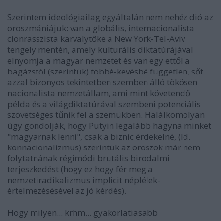
Szerintem ideológiailag egyáltalán nem nehéz dió az
oroszmániájuk: van a globális, internacionalista
cionrasszista karvalytőke a New York-Tel-Aviv
tengely mentén, amely kulturális diktatúrájával
elnyomja a magyar nemzetet és van egy ettől a
bagázstól (szerintük) többé-kevésbé független, sőt
azzal bizonyos tekintetben szemben álló tökösen
nacionalista nemzetállam, ami mint követendő
példa és a világdiktatúrával szembeni potenciális
szövetséges tűnik fel a szemükben. Halálkomolyan
úgy gondolják, hogy Putyin legalább hagyna minket
"magyarnak lenni", csak a biznic érdekelné, (ld.
konnacionalizmus) szerintük az oroszok már nem
folytatnának régimódi brutális birodalmi
terjeszkedést (hogy ez hogy fér meg a
nemzetiradikalizmus implicit néplélek-
értelmezésésével az jó kérdés).
Hogy milyen... krhm... gyakorlatiasabb