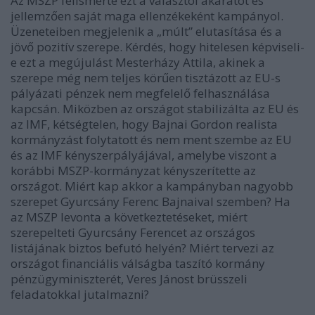
Az MSZP felismerte ezt a választói akaratot és
jellemzően saját maga ellenzékeként kampányol.
Üzeneteiben megjelenik a „múlt” elutasítása és a
jövő pozitív szerepe. Kérdés, hogy hitelesen képviseli-
e ezt a megújulást Mesterházy Attila, akinek a
szerepe még nem teljes körűen tisztázott az EU-s
pályázati pénzek nem megfelelő felhasználása
kapcsán. Miközben az országot stabilizálta az EU és
az IMF, kétségtelen, hogy Bajnai Gordon realista
kormányzást folytatott és nem ment szembe az EU
és az IMF kényszerpályájával, amelybe viszont a
korábbi MSZP-kormányzat kényszerítette az
országot. Miért kap akkor a kampányban nagyobb
szerepet Gyurcsány Ferenc Bajnaival szemben? Ha
az MSZP levonta a következtetéseket, miért
szerepelteti Gyurcsány Ferencet az országos
listájának biztos befutó helyén? Miért tervezi az
országot financiális válságba taszító kormány
pénzügyminiszterét, Veres Jánost brüsszeli
feladatokkal jutalmazni?