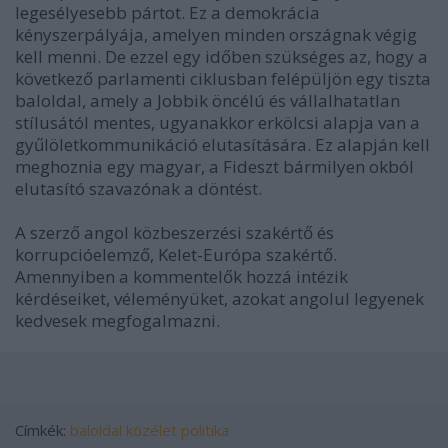
legesélyesebb pártot. Ez a demokrácia
kényszerpályája, amelyen minden országnak végig
kell menni. De ezzel egy időben szükséges az, hogy a
következő parlamenti ciklusban felépüljön egy tiszta
baloldal, amely a Jobbik öncélú és vállalhatatlan
stílusától mentes, ugyanakkor erkölcsi alapja van a
gyűlöletkommunikáció elutasítására. Ez alapján kell
meghoznia egy magyar, a Fideszt bármilyen okból
elutasító szavazónak a döntést.
A szerző angol közbeszerzési szakértő és
korrupcióelemző, Kelet-Európa szakértő.
Amennyiben a kommentelők hozzá intézik
kérdéseiket, véleményüket, azokat angolul legyenek
kedvesek megfogalmazni.
Címkék:
baloldal
közélet politika