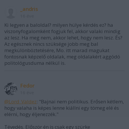
_andris
16 éve
Ki legyen a baloldal? milyen hülye kérdés ez? ha
viszonyfogalomként fogjuk fel, akkor valaki mindig
az lesz. Ha meg nem, akkor lehet, hogy nem lesz. És?
Az egésznek nincs szüksége jobb meg bal
megkülönböztetésére, Mo. itt marad magukat
fontosnak képzelő oldalak, meg oldalakért aggódó
politológusduma nélkül is.
Fedor
16 éve
@Lord_Valdez
: "Bajnai nem politikus. Erősen kétlem,
hogy valaha is képes lenne kiállni egy tömeg elé és
elérni, hogy éljenezzék."
Tévedés. Először én is csak egy szürke