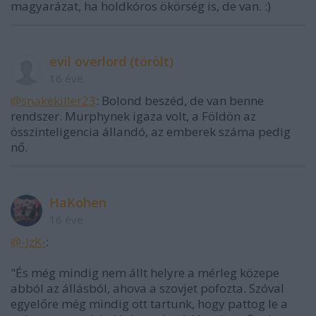
magyarázat, ha holdkóros ökörség is, de van. :)
evil overlord (törölt)
16 éve
@snakekiller23
: Bolond beszéd, de van benne
rendszer. Murphynek igaza volt, a Földön az
összinteligencia állandó, az emberek száma pedig
nő.
HaKohen
16 éve
@-JzK-
:
"És még mindig nem állt helyre a mérleg közepe
abból az állásból, ahova a szovjet pofozta. Szóval
egyelőre még mindig ott tartunk, hogy pattog le a