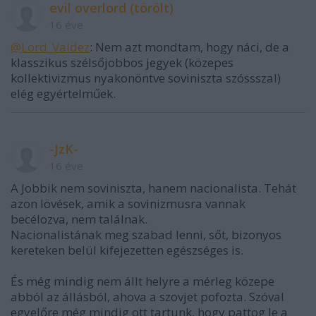
evil overlord (törölt)
16 éve
@Lord_Valdez
: Nem azt mondtam, hogy náci, de a
klasszikus szélsőjobbos jegyek (közepes
kollektivizmus nyakonöntve soviniszta szóssszal)
elég egyértelműek.
-JzK-
16 éve
A Jobbik nem soviniszta, hanem nacionalista. Tehát
azon lövések, amik a sovinizmusra vannak
becélozva, nem találnak.
Nacionalistának meg szabad lenni, sőt, bizonyos
kereteken belül kifejezetten egészséges is.
És még mindig nem állt helyre a mérleg közepe
abból az állásból, ahova a szovjet pofozta. Szóval
egyelőre még mindig ott tartunk, hogy pattog le a