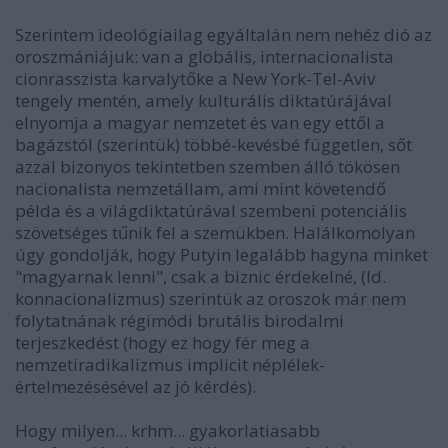
Szerintem ideológiailag egyáltalán nem nehéz dió az
oroszmániájuk: van a globális, internacionalista
cionrasszista karvalytőke a New York-Tel-Aviv
tengely mentén, amely kulturális diktatúrájával
elnyomja a magyar nemzetet és van egy ettől a
bagázstól (szerintük) többé-kevésbé független, sőt
azzal bizonyos tekintetben szemben álló tökösen
nacionalista nemzetállam, ami mint követendő
példa és a világdiktatúrával szembeni potenciális
szövetséges tűnik fel a szemükben. Halálkomolyan
úgy gondolják, hogy Putyin legalább hagyna minket
"magyarnak lenni", csak a biznic érdekelné, (ld.
konnacionalizmus) szerintük az oroszok már nem
folytatnának régimódi brutális birodalmi
terjeszkedést (hogy ez hogy fér meg a
nemzetiradikalizmus implicit néplélek-
értelmezésésével az jó kérdés).
Hogy milyen... krhm... gyakorlatiasabb