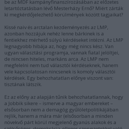
be az MDF kampányfinanszírozásában az előzetes
letartóztatásban lévő Mesterházy Ernő? Miért zárták
ki megkérdőjelezhető körülmények között tagjaikat?
Kissé naiv és arctalan kezdeményezés az LMP,
azonban hozzájuk nehéz lenne bárkinek is a
fentiekhez mérhető súlyú kérdéseket intézni. Az LMP
legnagyobb hibája az, hogy még nincs kész. Van
ugyan választási programja, vannak fiatal jelöltjei,
de nincsen hiteles, markáns arca. Az LMP nem
megfelelni nem tud választói kérdéseknek, hanem
vele kapcsolatosan nincsenek is komoly választói
kérdések. Egy behozhatatlan előnye viszont van:
tisztának látszik.
Ez az előny az alapján tűnik behozhatatlannak, hogy
a Jobbik sikere – ismerve a magyar embereket –
elsősorban nem a demagóg gyűlöletpolitikájában
rejlik, hanem a mára már (elsősorban a minden
növekvő párt körül megjelenő gyanús alakok és a
szélsőséges, demokrácia-ellenes szervezetekkel való