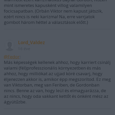
mint ismeretes kapusként villog valamilyen
focicsapatban. (Orbán Viktor nem kapust játszik,
ezért nincs is neki karizma! Na, erre varrjatok
gombot három héttel a választások előtt.)
Lord_Valdez
16 éve
@Fedor
:
Más képességek kellenek ahhoz, hogy karriert csinálj
valami (fél)professzionális környezetben és más
ahhoz, hogy milliókat az ujjad köré csavarj, hogy
éljenezzen akkor is, amikor épp megszorítod. Ez meg
van Viktorban, meg van Feriben, de Gordonban
nincs. Benne az van, hogy leül és elmagyarázza, de
az nincs, hogy oda vakkant kettőt és önként mész az
ágyútűzbe.