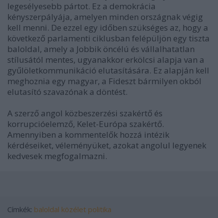
legesélyesebb pártot. Ez a demokrácia
kényszerpályája, amelyen minden országnak végig
kell menni. De ezzel egy időben szükséges az, hogy a
következő parlamenti ciklusban felépüljön egy tiszta
baloldal, amely a Jobbik öncélú és vállalhatatlan
stílusától mentes, ugyanakkor erkölcsi alapja van a
gyűlöletkommunikáció elutasítására. Ez alapján kell
meghoznia egy magyar, a Fideszt bármilyen okból
elutasító szavazónak a döntést.
A szerző angol közbeszerzési szakértő és
korrupcióelemző, Kelet-Európa szakértő.
Amennyiben a kommentelők hozzá intézik
kérdéseiket, véleményüket, azokat angolul legyenek
kedvesek megfogalmazni.
Címkék:
baloldal
közélet politika