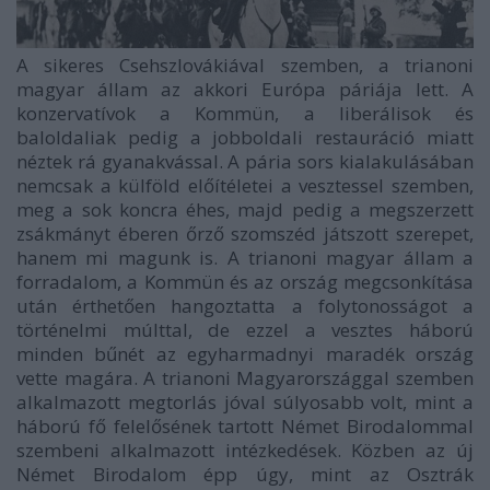
A sikeres Csehszlovákiával szemben, a trianoni
magyar állam az akkori Európa páriája lett. A
konzervatívok a Kommün, a liberálisok és
baloldaliak pedig a jobboldali restauráció miatt
néztek rá gyanakvással. A pária sors kialakulásában
nemcsak a külföld előítéletei a vesztessel szemben,
meg a sok koncra éhes, majd pedig a megszerzett
zsákmányt éberen őrző szomszéd játszott szerepet,
hanem mi magunk is. A trianoni magyar állam a
forradalom, a Kommün és az ország megcsonkítása
után érthetően hangoztatta a folytonosságot a
történelmi múlttal, de ezzel a vesztes háború
minden bűnét az egyharmadnyi maradék ország
vette magára. A trianoni Magyarországgal szemben
alkalmazott megtorlás jóval súlyosabb volt, mint a
háború fő felelősének tartott Német Birodalommal
szembeni alkalmazott intézkedések. Közben az új
Német Birodalom épp úgy, mint az Osztrák