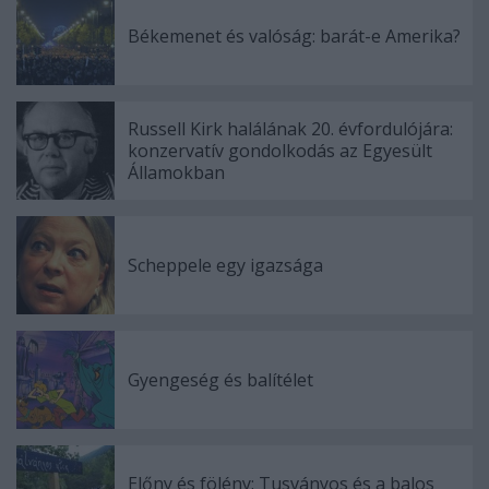
Békemenet és valóság: barát-e Amerika?
Russell Kirk halálának 20. évfordulójára:
konzervatív gondolkodás az Egyesült
Államokban
Scheppele egy igazsága
Gyengeség és balítélet
Előny és fölény: Tusványos és a balos