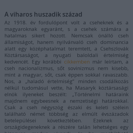
A viharos huszadik század
Az 1918. év fordulópont volt a cseheknek és a
magyaroknak egyaránt, s a csehek számára a
hatalmas sikert hozott. Nemcsak önálló cseh
államiságot, hanem nyilvánvaló cseh dominancia
alatt egy középhatalmat teremtett, a Csehszlovák
Köztársaságot, a nyugati baloldali értelmiség
kedvencét. Egy korábbi
cikkemben
már leírtam, a
cseh nacionalizmus, sőt sovinizmus nem kisebb,
mint a magyar, sőt, csak éppen sokkal ravaszabb.
Nos, a „haladó értelmiség” minden csodálkozás
nélkül tudomásul vette, ha Masaryk köztársasági
elnök ilyeneket beszélt:
„Történelmi határaink
majdnem egybeesnek a nemzetiségi határokkal.
Csak a cseh négyszög északi és keleti szélein
található német többség az elmúlt évszázadok
betelepülései következtében. Ezeknek az
országidegeneknek a részére talán lehetséges egy