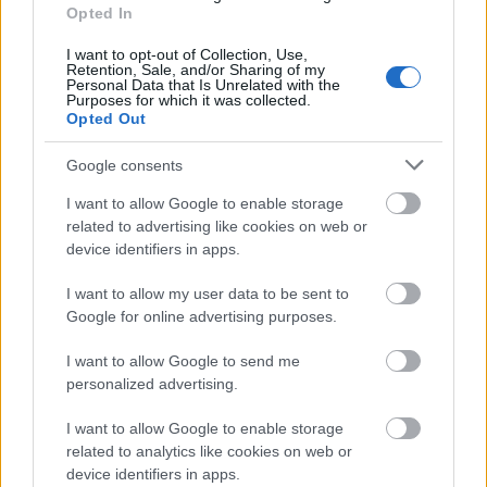
folytonosság, a cseheknek meg talán imponál
Opted In
Budapest világvárosi hangulata és az izgalmas forró
pesti nyár mediterrán utcaképe. A fejlődés
I want to opt-out of Collection, Use,
Retention, Sale, and/or Sharing of my
dinamikájában, s talán a fejlődés
Personal Data that Is Unrelated with the
kiegyensúlyozottságában is, az első hely
Purposes for which it was collected.
Opted Out
mindenképpen Prágáé. Hiába van Budapesten
korszakos mértékű ideig hivatalban a város első
Google consents
embere, s ennyi idő alatt fel lehet építeni egy
világvárost, mi leginkább a közszolgáltatások
I want to allow Google to enable storage
romlását, a városi kormányzat és városfejlesztési
related to advertising like cookies on web or
elképzelések teljes hiányát, a vagyonfelélést és a
device identifiers in apps.
mindent elöntő korrupciót érzékeljük. Nyilván Prága
sem tökéletes, de talán több koncepció és kevesebb
I want to allow my user data to be sent to
korrupció van ott, mint Pesten. Ott nincs kultúrharc
Google for online advertising purposes.
sem, s a cseh baloldal békében él a cseh történelmi
I want to allow Google to send me
múlttal, nem úgy, mint a magyar, amelyik a XX.
personalized advertising.
század eleje óta szónokol és firkál a magyar
történelem állandó újra kezdéséről. A csehek – vagy
I want to allow Google to enable storage
akár a románok – nem viszik ki saját belső vitáikat
related to analytics like cookies on web or
külföldre, s nem apellálnak valami felsőbb
device identifiers in apps.
instanciához, mint a magyarok, különösen pedig a