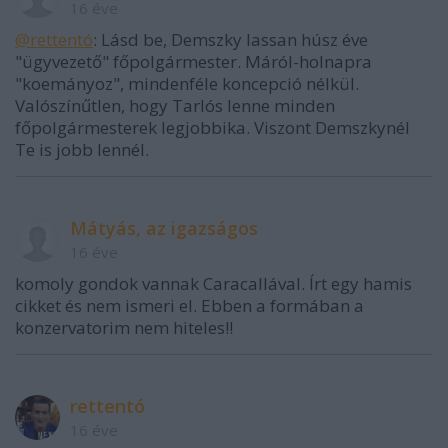
16 éve
@rettentó
: Lásd be, Demszky lassan húsz éve
"ügyvezető" főpolgármester. Máról-holnapra
"koemányoz", mindenféle koncepció nélkül.
Valószínűtlen, hogy Tarlós lenne minden
főpolgármesterek legjobbika. Viszont Demszkynél
Te is jobb lennél.
Mátyás, az igazságos
16 éve
komoly gondok vannak Caracallával. Írt egy hamis
cikket és nem ismeri el. Ebben a formában a
konzervatorim nem hiteles!!
rettentó
16 éve