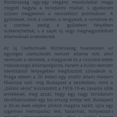
Köztársaság egy-egy elegáns mozdulattal maga
mögött hagyta a birodalmi múltat, s igyekezett
szűzen megjelenni a nemzetközi politikában. A
győztesek, mint a csehek, a lengyelek, a románok és
a szerbek pedig a győzelem fényében
sütkérezhettek, s a saját új vagy megnagyobbított
államuknak örvendeztek.
Az új Csehszlovák Köztársaság hivatalosan az
egységes csehszlovák nemzet állama volt, ahol
nemcsak a németek, a magyarok és a ruszinok lettek
másodrangú állampolgárok, hanem a külön nemzeti
identitástól lényegében megfosztott szlovákok is.
Prága ebben a 20 évben egy önálló állam modern
fővárosa volt- míg Budapest a kezdetben, mint a
„bűnös város” küszködött a 1918-19-es zavaros idők
emlékével, meg azzal, hogy egy nagy birodalom
társfővárosából egy kis ország vízfeje lett. Budapest
a 30-as évek elejére jórészt magára talált, újra egy
izgalmas metropolisz lett, hatalmas, hollywood-i
méretű szórakoztatóiparral, ahol a walesi herceg