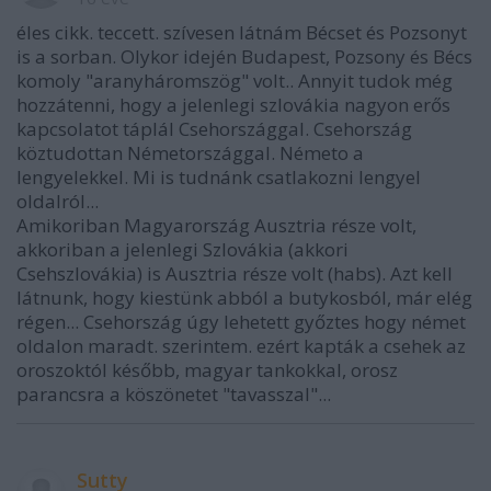
éles cikk. teccett. szívesen látnám Bécset és Pozsonyt
is a sorban. Olykor idején Budapest, Pozsony és Bécs
komoly "aranyháromszög" volt.. Annyit tudok még
hozzátenni, hogy a jelenlegi szlovákia nagyon erős
kapcsolatot táplál Csehországgal. Csehország
köztudottan Németországgal. Németo a
lengyelekkel. Mi is tudnánk csatlakozni lengyel
oldalról...
Amikoriban Magyarország Ausztria része volt,
akkoriban a jelenlegi Szlovákia (akkori
Csehszlovákia) is Ausztria része volt (habs). Azt kell
látnunk, hogy kiestünk abból a butykosból, már elég
régen... Csehország úgy lehetett győztes hogy német
oldalon maradt. szerintem. ezért kapták a csehek az
oroszoktól később, magyar tankokkal, orosz
parancsra a köszönetet "tavasszal"...
Sutty