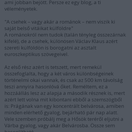
ami jobban bejött. Persze ez egy blog, a ti
véleményetek.
"A csehek – vagy akár a románok – nem viszik ki
saját belső vitáikat külföldre"
A románokról nem tudok (talán tényleg összezárnak
kifelé), de a csehek, különösen Václav Klaus azért
szereti külföldön is borogatni az asztalt
euroszkeptikus szövegeivel.
Az első rész azért is tetszett, mert remekül
összefoglalta, hogy a két város különbségeinek
történelmi okai vannak, és csak az 500 km távolság
teszi annyira hasonlóvá őket. Reméltem, ez a
hozzáállás lesz az alapja a második résznek is, mert
azért lett volna mit kibontani ebből a szemszögből
is: Prágának van egy koncentrált belvárosa, amiben
minden elérhető gyalog, bejárható pár nap alatt.
Vele szemben próbálj meg a Hősök teréről eljutni a
Várba gyalog, vagy akár Belvárosba. Össze sem
hasonlítható.