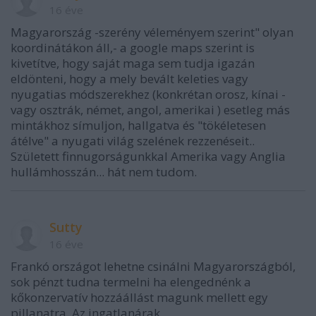
16 éve
Magyarország -szerény véleményem szerint" olyan
koordinátákon áll,- a google maps szerint is
kivetítve, hogy saját maga sem tudja igazán
eldönteni, hogy a mely bevált keleties vagy
nyugatias módszerekhez (konkrétan orosz, kínai -
vagy osztrák, német, angol, amerikai ) esetleg más
mintákhoz símuljon, hallgatva és "tökéletesen
átélve" a nyugati világ szelének rezzenéseit..
Született finnugorságunkkal Amerika vagy Anglia
hullámhosszán... hát nem tudom.
Sutty
16 éve
Frankó országot lehetne csinálni Magyarországból,
sok pénzt tudna termelni ha elengednénk a
kőkonzervatív hozzáállást magunk mellett egy
pillanatra. Az ingatlanárak