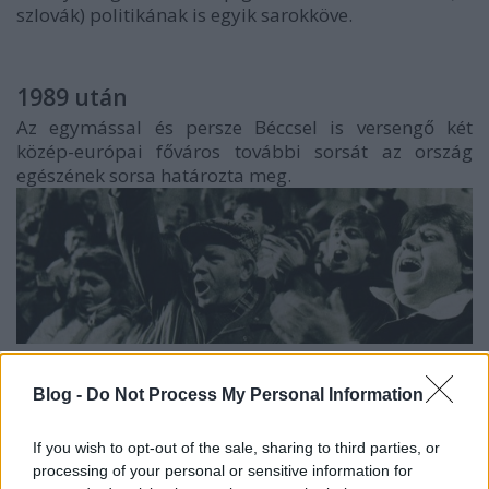
szlovák) politikának is egyik sarokköve.
1989 után
Az egymással és persze Béccsel is versengő két
közép-európai főváros további sorsát az ország
egészének sorsa határozta meg.
A prágai bársonyos forradalom 1989 őszén
örömujjongások közepette takarította el a keleti
Blog -
Do Not Process My Personal Information
blokk egyik legostobább kommunista rendszerét,
míg Budapesten nem volt forradalom, se bársonyos,
If you wish to opt-out of the sale, sharing to third parties, or
se másmilyen, s a legnépszerűbb politikusok még
processing of your personal or sensitive information for
mindig az egykori reform-kommunisták voltak.