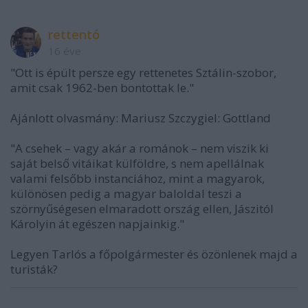
rettentó
16 éve
"Ott is épült persze egy rettenetes Sztálin-szobor,
amit csak 1962-ben bontottak le."
Ajánlott olvasmány: Mariusz Szczygiel: Gottland
"A csehek – vagy akár a románok – nem viszik ki
saját belső vitáikat külföldre, s nem apellálnak
valami felsőbb instanciához, mint a magyarok,
különösen pedig a magyar baloldal teszi a
szörnyűségesen elmaradott ország ellen, Jászitól
Károlyin át egészen napjainkig."
Legyen Tarlós a főpolgármester és özönlenek majd a
turisták?