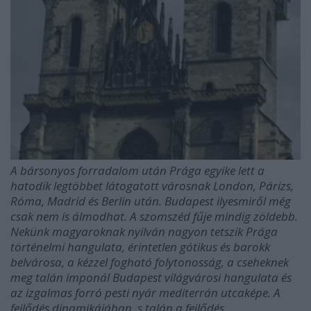
A bársonyos forradalom után Prága egyike lett a
hatodik legtöbbet látogatott városnak London, Párizs,
Róma, Madrid és Berlin után. Budapest ilyesmiről még
csak nem is álmodhat. A szomszéd fűje mindig zöldebb.
Nekünk magyaroknak nyilván nagyon tetszik Prága
történelmi hangulata, érintetlen gótikus és barokk
belvárosa, a kézzel fogható folytonosság, a cseheknek
meg talán imponál Budapest világvárosi hangulata és
az izgalmas forró pesti nyár mediterrán utcaképe. A
fejlődés dinamikájában, s talán a fejlődés