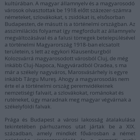
kultúrában. A magyar államnyelv és a magyarosodó
városok olvasztottak be 1918 előtt százezer-számra
németeket, szlovákokat, s zsidókat is, elsősorban
Budapesten, de másutt is a történelmi országban. Az
asszimilációs folyamat így megfordult az államnyelv
megváltozásával és a falusi tömegek betelepülésével
a történelmi Magyarország 1918-ban elcsatolt
területein, s lett az egykori Klausenburgból
Kolozsvárrá magyarosodott városból Cluj, de még
inkább
Cluj-Napoca
, Nagyváradból
Oradea
, s ma
már a székely nagyváros, Marosvásárhely is egyre
inkább
Târgu Mureş
. Ahogy a magyarosodás nem
érte el a történelmi ország peremvidékeinek
nemzetiségi falvait, a szlovákokat, románokat és
ruténeket, úgy maradnak meg magyar végvárnak a
székelyföldi falvak.
Prága és Budapest a városi lakosság átalakulása
tekintetében párhuzamos utat jártak be a XIX.
században, amely mindkét fővárosban a német