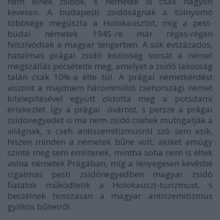
nem élnek zsidók, s németek is csak nagyon
kevesen. A budapesti zsidóságnak a túlnyomó
többsége megúszta a Holokausztot, míg a pest-
budai németek 1945-re már réges-régen
felszívódtak a magyar tengerben. A sok évszázados,
hatalmas prágai zsidó közösség sorsát a német
megszállás pecsételte meg, amelyet a zsidó lakosság
talán csak 10%-a élte túl. A prágai németkérdést
viszont a majdnem hárommillió csehországi német
kitelepítésével együtt oldotta meg a potsdami
értekezlet. Így a prágai óvárost, s persze a prágai
zsidónegyedet is ma nem-zsidó csehek mutogatják a
világnak, s cseh antiszemitizmusról szó sem esik,
hiszen minden a németek bűne volt, akiket amúgy
szinte meg sem említenek, mintha soha nem is éltek
volna németek Prágában, míg a lényegesen kevésbé
izgalmas pesti zsidónegyedben magyar zsidó
fiatalok működtetik a Holokauszt-turizmust, s
beszélnek hosszasan a magyar antiszemitizmus
gyilkos bűneiről.