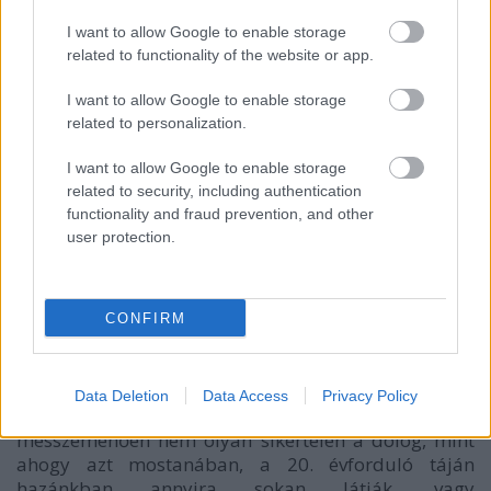
magyar baloldal tette mindig a szörnyűségesen
I want to allow Google to enable storage
elmaradott ország ellen, Jászitól Károlyin át egészen
related to functionality of the website or app.
napjainkig. A lelki béke pedig nemcsak az egyes
emberek, hanem egész nemzetek számára fontos. Az
I want to allow Google to enable storage
önmagával meghasonlott ember nem ura a saját
related to personalization.
életének, az önmagával meghasonlott ország nem
mestere a saját jövőjének.
I want to allow Google to enable storage
related to security, including authentication
functionality and fraud prevention, and other
user protection.
CONFIRM
A magyar átmenet sikerét vagy sikertelenségét
sokan, sokféle szempontból megírták. Én azt hiszem,
Data Deletion
Data Access
Privacy Policy
az átmenet lehetett volna sikeresebb is, de
messzemenően nem olyan sikertelen a dolog, mint
ahogy azt mostanában, a 20. évforduló táján
hazánkban annyira sokan látják, vagy