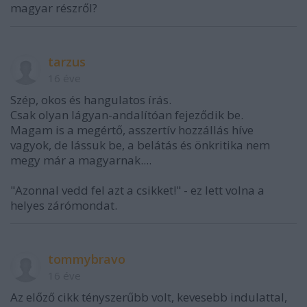
magyar részről?
tarzus
16 éve
Szép, okos és hangulatos írás.
Csak olyan lágyan-andalítóan fejeződik be.
Magam is a megértő, asszertív hozzállás híve
vagyok, de lássuk be, a belátás és önkritika nem
megy már a magyarnak....
"Azonnal vedd fel azt a csikket!" - ez lett volna a
helyes zárómondat.
tommybravo
16 éve
Az előző cikk tényszerűbb volt, kevesebb indulattal,