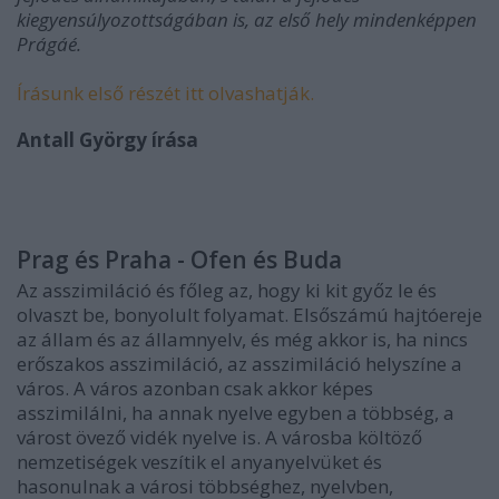
kiegyensúlyozottságában is, az első hely mindenképpen
Prágáé.
Írásunk első részét itt olvashatják.
Antall György írása
Prag és Praha - Ofen és Buda
Az asszimiláció és főleg az, hogy ki kit győz le és
olvaszt be, bonyolult folyamat. Elsőszámú hajtóereje
az állam és az államnyelv, és még akkor is, ha nincs
erőszakos asszimiláció, az asszimiláció helyszíne a
város. A város azonban csak akkor képes
asszimilálni, ha annak nyelve egyben a többség, a
várost övező vidék nyelve is. A városba költöző
nemzetiségek veszítik el anyanyelvüket és
hasonulnak a városi többséghez, nyelvben,