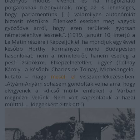
bizonyos
modus vivendi
, és ha megbízható
polgároknak bizonyulnak, még az is lehetséges,
hogy parlamentünk […] valamilyen autonómiát
biztosít részükre. Ellenkező esetben meg vagyok
győződve arról, hogy ezen területek gyorsan
némettelenítve lesznek.”
. (1919. január 10, interjú a
Le Matin részére.) Képzeljük el, ha mondjuk egy évvel
később Horthy kormányzó mond Budapesten
hasonlókat, nem a németekről, hanem esetleg a
pesti zsidókról. Elképzelhetetlen, ugye? (Tolnay
Károly
a későbbi Charles de Tolnay, Michelangelo-
–
kutató
maga
meséli el
visszaemlékezéseiben:
–
„
Atyám-Anyám sohasem gondoltak volna arra, hogy
elvigyenek a »dicső múlt« emlékeit a Várban
megnézni velünk. Nem volt kapcsolatuk a hazai
múlttal. ... Idegenként éltek ott
.”)