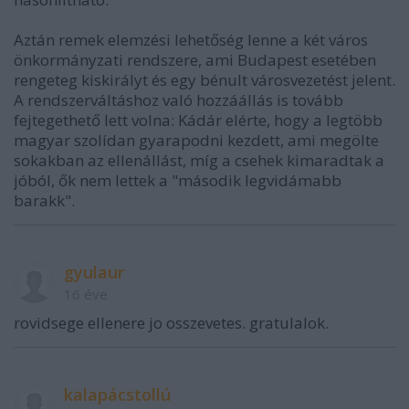
Aztán remek elemzési lehetőség lenne a két város
önkormányzati rendszere, ami Budapest esetében
rengeteg kiskirályt és egy bénult városvezetést jelent.
A rendszerváltáshoz való hozzáállás is tovább
fejtegethető lett volna: Kádár elérte, hogy a legtöbb
magyar szolídan gyarapodni kezdett, ami megölte
sokakban az ellenállást, míg a csehek kimaradtak a
jóból, ők nem lettek a "második legvidámabb
barakk".
gyulaur
16 éve
rovidsege ellenere jo osszevetes. gratulalok.
kalapácstollú