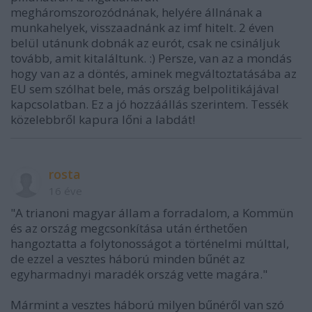
megháromszorozódnának, helyére állnának a
munkahelyek, visszaadnánk az imf hitelt. 2 éven
belül utánunk dobnák az eurót, csak ne csináljuk
tovább, amit kitaláltunk. :) Persze, van az a mondás
hogy van az a döntés, aminek megváltoztatásába az
EU sem szólhat bele, más ország belpolitikájával
kapcsolatban. Ez a jó hozzáállás szerintem. Tessék
közelebbről kapura lőni a labdát!
rosta
16 éve
"A trianoni magyar állam a forradalom, a Kommün
és az ország megcsonkítása után érthetően
hangoztatta a folytonosságot a történelmi múlttal,
de ezzel a vesztes háború minden bűnét az
egyharmadnyi maradék ország vette magára."
Mármint a vesztes háború milyen bűnéről van szó