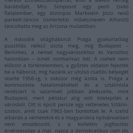
barátnőjét, Mrs. Simpsont egy pesti zsidó
fiatalember, egy bizonyos Markstein Józsi nevű
parkett-táncos (ismertebb művésznevén Alfonzó)
táncoltatta meg az Arizona mulatóban.
A második világháborút Prága gyakorlatilag
pusztítás nélkül úszta meg, míg Budapest –
Berlinhez, a német nagyvárosokhoz és Varsóhoz
hasonlóan – ismét romhalmaz lett. A csehek nem
először a történelemben, a győztes oldalon fejezték
be a háborút, míg hazánk az utolsó csatlós bélyegét
viselte 1956-ig, s sokszor még azóta is. Prága a
kommunista hatalomátvételt és a sztálinista
rendszert is valamivel jobban átvészelte, mint
Budapest, mert például alig volt kitelepítés a
városból. Ott is épült persze egy rettenetes Sztálin-
szobor, amit csak 1962-ben bontottak le. A szelíd
elbánás a németekre és a magyarokra nyilvánvalóan
nem vonatkozott, s a kollektív jogfosztás
érvényessége a mai napig a demokratikus cseh (és