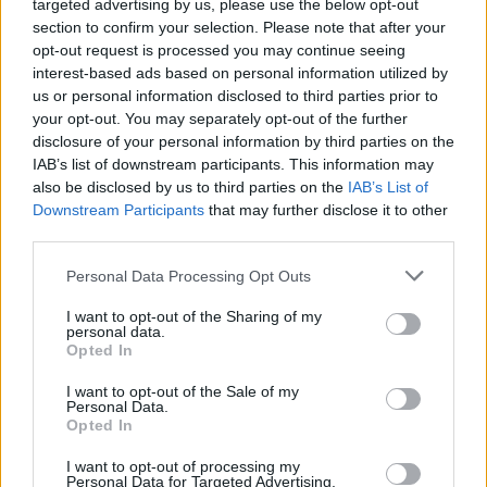
targeted advertising by us, please use the below opt-out
Csehország és Prága először a megtalált szabadság,
section to confirm your selection. Please note that after your
majd az önálló cseh államiság eufóriájában élt,
opt-out request is processed you may continue seeing
1526 óta először egyedül, önállóan, Szent Vencel
interest-based ads based on personal information utilized by
koronájának országaiban, s ráadásul most már a
us or personal information disclosed to third parties prior to
németek zavaró jelenléte nélkül. Budapest néma
your opt-out. You may separately opt-out of the further
maradt az első szabad választások idején, s
disclosure of your personal information by third parties on the
tömegmegmozdulásra sem a kommunisták, hanem
IAB’s list of downstream participants. This information may
az első szabadon választott kormány ellen került sor
also be disclosed by us to third parties on the
IAB’s List of
1990 őszén, aminek során az egykori demokratikus
Downstream Participants
that may further disclose it to other
ellenzék először borult össze a volt kommunista
third parties.
párttal.
Please note that this website/app uses one or more Google
Personal Data Processing Opt Outs
services and may gather and store information including but
A bársonyos forradalom után Prága egyike lett a
not limited to your visit or usage behaviour. You may click to
I want to opt-out of the Sharing of my
világ legjelentősebb turisztikai célpontjainak, a
personal data.
grant or deny consent to Google and its third-party tags to
hatodik legtöbbet látogatott város London, Párizs,
Opted In
use your data for below specified purposes in below Google
Róma, Madrid és Berlin után. Budapest ilyesmiről
consent section.
I want to opt-out of the Sale of my
még csak nem is álmodhat. A szomszéd fűje mindig
Personal Data.
zöldebb. Nekünk magyaroknak nyilván nagyon
Opted In
tetszik Prága történelmi hangulata, érintetlen
I want to opt-out of processing my
gótikus és barokk belvárosa, a kézzel fogható
Personal Data for Targeted Advertising.