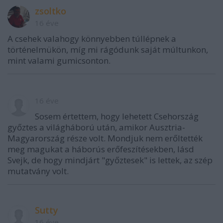
zsoltko
16 éve
A csehek valahogy könnyebben túllépnek a
történelmükön, míg mi rágódunk saját múltunkon,
mint valami gumicsonton.
16 éve
Sosem értettem, hogy lehetett Csehország
győztes a világháború után, amikor Ausztria-
Magyarország része volt. Mondjuk nem erőltették
meg magukat a háborús erőfeszítésekben, lásd
Svejk, de hogy mindjárt "győztesek" is lettek, az szép
mutatvány volt.
Sutty
16 éve