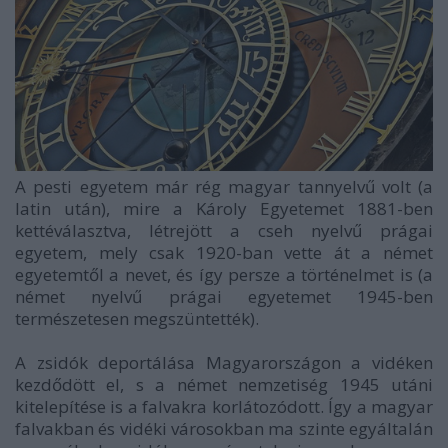
A pesti egyetem már rég magyar tannyelvű volt (a
latin után), mire a Károly Egyetemet 1881-ben
kettéválasztva, létrejött a cseh nyelvű prágai
egyetem, mely csak 1920-ban vette át a német
egyetemtől a nevet, és így persze a történelmet is (a
német nyelvű prágai egyetemet 1945-ben
természetesen megszüntették).
A zsidók deportálása Magyarországon a vidéken
kezdődött el, s a német nemzetiség 1945 utáni
kitelepítése is a falvakra korlátozódott. Így a magyar
falvakban és vidéki városokban ma szinte egyáltalán