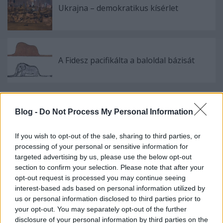
Ukrajna – demokratikus kísérlet
A Fidesz pacifikálta a baloldal bázisát
Blog -
Do Not Process My Personal Information
Szólj hozzá!
A hozzászóláshoz be kell lépned!
If you wish to opt-out of the sale, sharing to third parties, or
processing of your personal or sensitive information for
targeted advertising by us, please use the below opt-out
section to confirm your selection. Please note that after your
opt-out request is processed you may continue seeing
interest-based ads based on personal information utilized by
us or personal information disclosed to third parties prior to
your opt-out. You may separately opt-out of the further
disclosure of your personal information by third parties on the