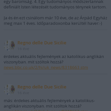
egy baromság. 4. Egy tudományos módszertannak
definiált Isten létezését tudományos ténynek tartom.
Ja és én ezt csinálom már 10 éve, de az Árpád Egyház
meg max 1 éves. Időparadoxonba kerültél haver:-)
Regno delle Due Sicilie
16 éve
érdekes aktuális fejlemények az katolikus-anglikán
viszonyban. mit szóltok hozzá?
news.bbc.co.uk/2/hi/uk_news/8318663.stm
Regno delle Due Sicilie
16 éve
más: érdekes aktuális fejlemények a katolikus-
anglikán viszonyban. mit szóltok hozzá?