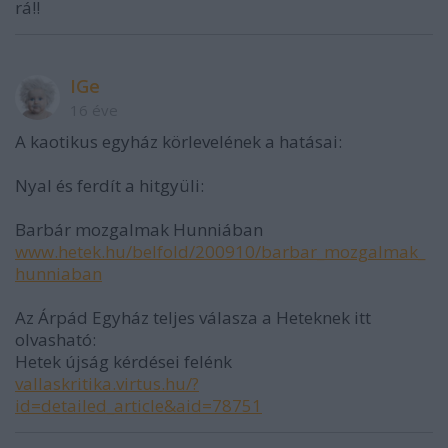
rá!!
IGe
16 éve
A kaotikus egyház körlevelének a hatásai:
Nyal és ferdít a hitgyüli:
Barbár mozgalmak Hunniában
www.hetek.hu/belfold/200910/barbar_mozgalmak_
hunniaban
Az Árpád Egyház teljes válasza a Heteknek itt
olvasható:
Hetek újság kérdései felénk
vallaskritika.virtus.hu/?
id=detailed_article&aid=78751