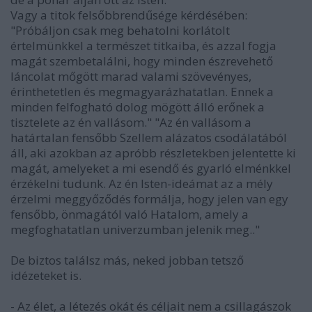
Vagy a titok felsőbbrendűsége kérdésében:
"Próbáljon csak meg behatolni korlátolt
értelmünkkel a természet titkaiba, és azzal fogja
magát szembetalálni, hogy minden észrevehető
láncolat mőgött marad valami szövevényes,
érinthetetlen és megmagyarázhatatlan. Ennek a
minden felfogható dolog mögött álló erőnek a
tisztelete az én vallásom." "Az én vallásom a
határtalan fensőbb Szellem alázatos csodálatából
áll, aki azokban az apróbb részletekben jelentette ki
magát, amelyeket a mi esendő és gyarló elménkkel
érzékelni tudunk. Az én Isten-ideámat az a mély
érzelmi meggyőződés formálja, hogy jelen van egy
fensőbb, önmagától való Hatalom, amely a
megfoghatatlan univerzumban jelenik meg.."
De biztos találsz más, neked jobban tetsző
idézeteket is.
- Az élet, a létezés okát és céljait nem a csillagászok