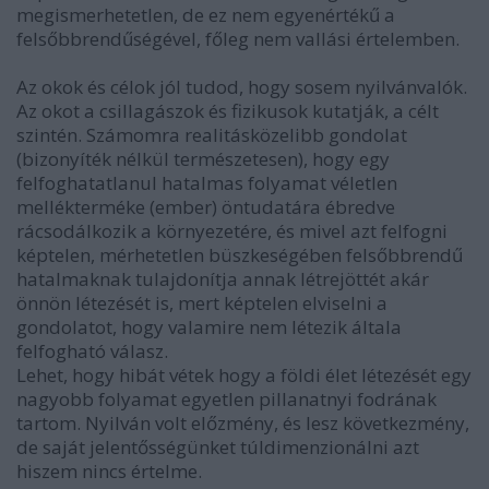
megismerhetetlen, de ez nem egyenértékű a
felsőbbrendűségével, főleg nem vallási értelemben.
Az okok és célok jól tudod, hogy sosem nyilvánvalók.
Az okot a csillagászok és fizikusok kutatják, a célt
szintén. Számomra realitásközelibb gondolat
(bizonyíték nélkül természetesen), hogy egy
felfoghatatlanul hatalmas folyamat véletlen
mellékterméke (ember) öntudatára ébredve
rácsodálkozik a környezetére, és mivel azt felfogni
képtelen, mérhetetlen büszkeségében felsőbbrendű
hatalmaknak tulajdonítja annak létrejöttét akár
önnön létezését is, mert képtelen elviselni a
gondolatot, hogy valamire nem létezik általa
felfogható válasz.
Lehet, hogy hibát vétek hogy a földi élet létezését egy
nagyobb folyamat egyetlen pillanatnyi fodrának
tartom. Nyilván volt előzmény, és lesz következmény,
de saját jelentősségünket túldimenzionálni azt
hiszem nincs értelme.