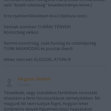
való "közeli rokonság" következménye lenne.)
Erre nyelvierőlködésen kívül lópikula sincs.
Vannak azonban TURÁNI TÉNYEK!
Körösztség nélkül.
Semmi szumírság, csak hunság és utódnépiség
TÜRK KAVARODÁS és pusztai őserő:
ehhez nem kell ÁLDOZNI, ATYÁK !!!
Hegyesi Noémi
16 éve
Tévedések, vagy szándékos ferdítések sorozatát
olvastam a fenti hozzászólások némelyikében. Mi
magunk fel nem tudjuk fogni, hogyan lehet
történelmi tények figyelmen kívül hagyásával