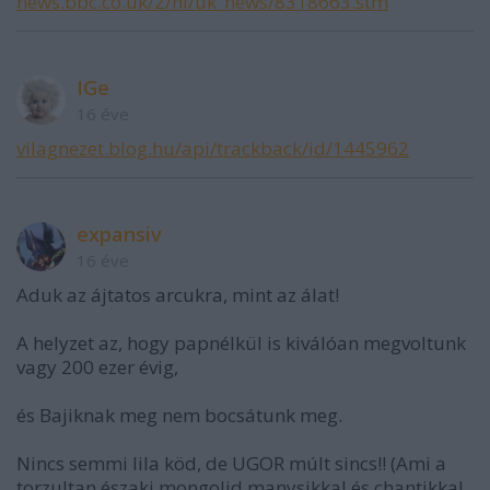
news.bbc.co.uk/2/hi/uk_news/8318663.stm
IGe
16 éve
vilagnezet.blog.hu/api/trackback/id/1445962
expansiv
16 éve
Aduk az ájtatos arcukra, mint az álat!
A helyzet az, hogy papnélkül is kiválóan megvoltunk
vagy 200 ezer évig,
és Bajiknak meg nem bocsátunk meg.
Nincs semmi lila köd, de UGOR múlt sincs!! (Ami a
torzultan északi mongolid manysikkal és chantikkal