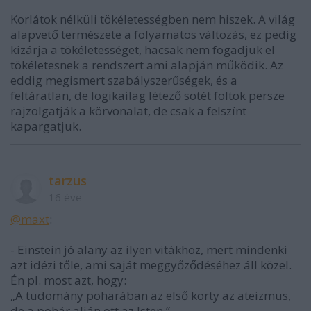
Korlátok nélküli tökéletességben nem hiszek. A világ
alapvető természete a folyamatos változás, ez pedig
kizárja a tökéletességet, hacsak nem fogadjuk el
tökéletesnek a rendszert ami alapján működik. Az
eddig megismert szabályszerűségek, és a
feltáratlan, de logikailag létező sötét foltok persze
rajzolgatják a körvonalat, de csak a felszínt
kapargatjuk.
tarzus
16 éve
@maxt
:
- Einstein jó alany az ilyen vitákhoz, mert mindenki
azt idézi tőle, ami saját meggyőződéséhez áll közel.
Én pl. most azt, hogy:
„A tudomány poharában az első korty az ateizmus,
de a pohár alján ott az Isten.”