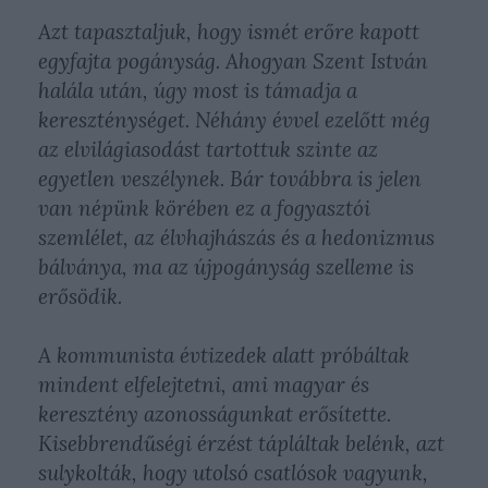
Azt tapasztaljuk, hogy ismét erőre kapott
egyfajta pogányság. Ahogyan Szent István
halála után, úgy most is támadja a
kereszténységet. Néhány évvel ezelőtt még
az elvilágiasodást tartottuk szinte az
egyetlen veszélynek. Bár továbbra is jelen
van népünk körében ez a fogyasztói
szemlélet, az élvhajhászás és a hedonizmus
bálványa, ma az újpogányság szelleme is
erősödik.
A kommunista évtizedek alatt próbáltak
mindent elfelejtetni, ami magyar és
keresztény azonosságunkat erősítette.
Kisebbrendűségi érzést tápláltak belénk, azt
sulykolták, hogy utolsó csatlósok vagyunk,