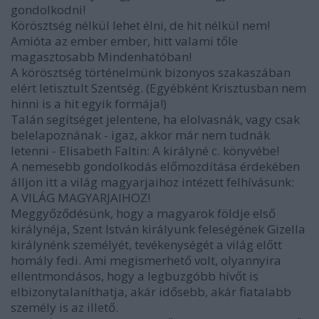
gondolkodni!
Körösztség nélkül lehet élni, de hit nélkül nem!
Amióta az ember ember, hitt valami tőle
magasztosabb Mindenhatóban!
A körösztség történelmünk bizonyos szakaszában
elért letisztult Szentség. (Egyébként Krisztusban nem
hinni is a hit egyik formája!)
Talán segítséget jelentene, ha elolvasnák, vagy csak
belelapoznának - igaz, akkor már nem tudnák
letenni - Elisabeth Faltin: A királyné c. könyvébe!
A nemesebb gondolkodás előmozdítása érdekében
álljon itt a világ magyarjaihoz intézett felhívásunk:
A VILÁG MAGYARJAIHOZ!
Meggyőződésünk, hogy a magyarok földje első
királynéja, Szent István királyunk feleségének Gizella
királynénk személyét, tevékenységét a világ előtt
homály fedi. Ami megismerhető volt, olyannyira
ellentmondásos, hogy a legbuzgóbb hívőt is
elbizonytalaníthatja, akár idősebb, akár fiatalabb
személy is az illető.