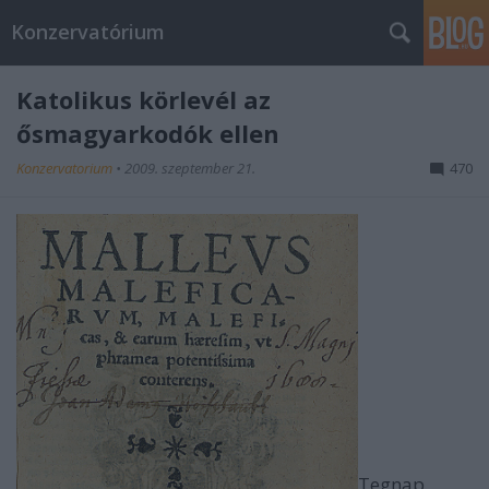
Konzervatórium
Katolikus körlevél az
ősmagyarkodók ellen
Konzervatorium
•
2009. szeptember 21.
470
Tegnap,