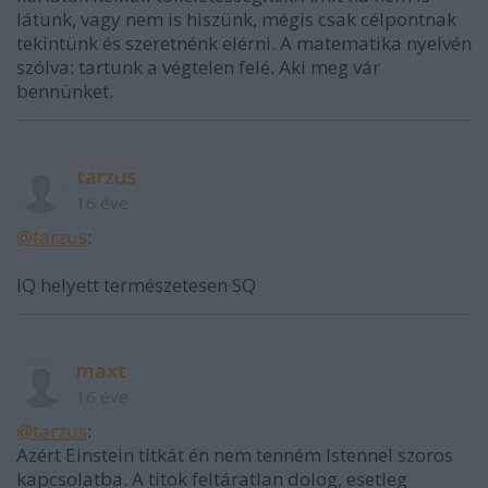
látunk, vagy nem is hiszünk, mégis csak célpontnak
tekintünk és szeretnénk elérni. A matematika nyelvén
szólva: tartunk a végtelen felé. Aki meg vár
bennünket.
tarzus
16 éve
@tarzus
:
IQ helyett természetesen SQ
maxt
16 éve
@tarzus
:
Azért Einstein titkát én nem tenném Istennel szoros
kapcsolatba. A titok feltáratlan dolog, esetleg