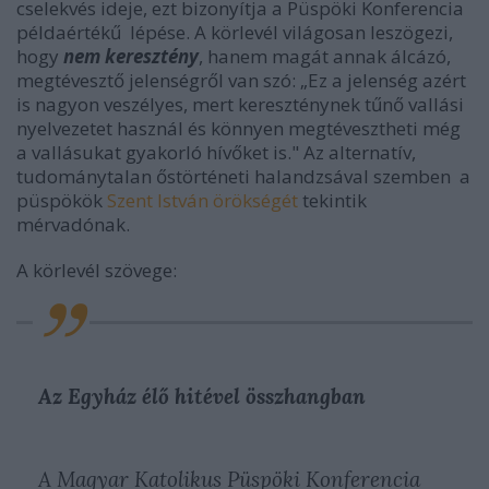
cselekvés ideje, ezt bizonyítja a Püspöki Konferencia
példaértékű lépése. A körlevél világosan leszögezi,
hogy
nem keresztény
, hanem magát annak álcázó,
megtévesztő jelenségről van szó: „Ez a jelenség azért
is nagyon veszélyes, mert kereszténynek tűnő vallási
nyelvezetet használ és könnyen megtévesztheti még
a vallásukat gyakorló hívőket is." Az alternatív,
tudománytalan őstörténeti halandzsával szemben a
püspökök
Szent István örökségét
tekintik
mérvadónak.
A körlevél szövege:
Az Egyház élő hitével összhangban
A Magyar Katolikus Püspöki Konferencia