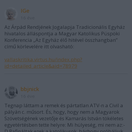
IGe
16 éve
Az Árpád Rendjének Jogalapja Tradicionális Egyház
hivatalos álláspontja a Magyar Katolikus Püspöki
Konferencia „Az Egyház élő hitével összhangban”
című körlevelére itt olvasható:
vallaskritika.virtus.hu/index.php?
id=detailed_article&aid=78979
bbjnick
16 éve
Tegnap láttam a remek és pártatlan ATV-n a Civil a
pályán c. műsort. És, hogy, hogy nem a Magyarok
Szövetségének vezetője és Kamarás István tökéletes
egyetértésben tette helyre: Mi hülyeség, mi nem az:-
D Rafináltak ezek a katolikusok, bárhogy próbáljuk