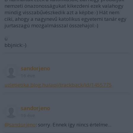
nemzeti önazonosságukat kikezdeni ezek valahogy
mindig visszabűvészkedik azt a képbe:-) Hát nem
ciki, ahogy a nagynevű katolikus egyetemi tanár egy
jurtaszagú mozgalmásszal összehajol:-)
ü
bbjnick:-)
sandorjeno
16 éve
uzletietika.blog.hu/api/trackback/id/1455775
sandorjeno
16 éve
@sandorjeno
: sorry. Ennek így nincs értelme...