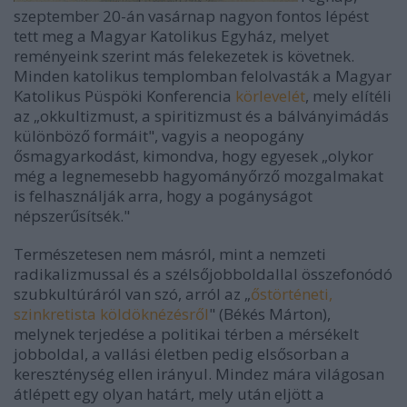
szeptember 20-án vasárnap nagyon fontos lépést
tett meg a Magyar Katolikus Egyház, melyet
reményeink szerint más felekezetek is követnek.
Minden katolikus templomban felolvasták a Magyar
Katolikus Püspöki Konferencia
körlevelét
, mely elítéli
az „okkultizmust, a spiritizmust és a bálványimádás
különböző formáit", vagyis a neopogány
ősmagyarkodást, kimondva, hogy egyesek „olykor
még a legnemesebb hagyományőrző mozgalmakat
is felhasználják arra, hogy a pogányságot
népszerűsítsék."
Természetesen nem másról, mint a nemzeti
radikalizmussal és a szélsőjobboldallal összefonódó
szubkultúráról van szó, arról az „
őstörténeti,
szinkretista köldöknézésről
" (Békés Márton),
melynek terjedése a politikai térben a mérsékelt
jobboldal, a vallási életben pedig elsősorban a
kereszténység ellen irányul. Mindez mára világosan
átlépett egy olyan határt, mely után eljött a