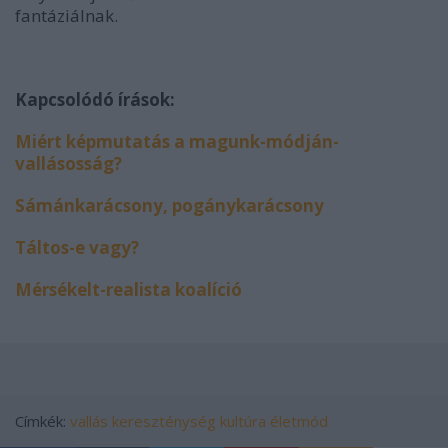
fantáziálnak.
Kapcsolódó írások:
Miért képmutatás a magunk-módján-
vallásosság?
Sámánkarácsony, pogánykarácsony
Táltos-e vagy?
Mérsékelt-realista koalíció
Címkék:
vallás
kereszténység
kultúra életmód