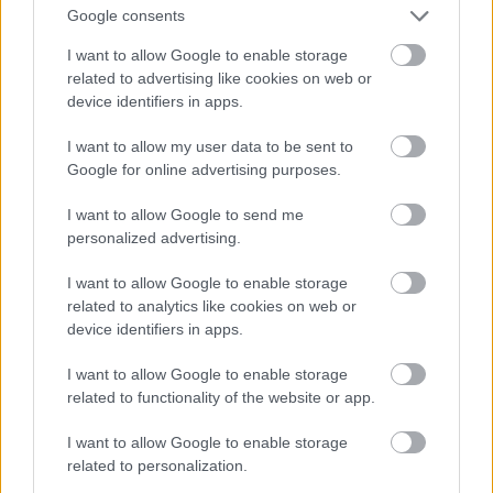
Google consents
tarzus
I want to allow Google to enable storage
16 éve
related to advertising like cookies on web or
device identifiers in apps.
@maxt
:
I want to allow my user data to be sent to
Nem hiszem, hogy lemaradtál! :-) Ilyen témában
Google for online advertising purposes.
mindig kapunk időt.
I want to allow Google to send me
- Az isteni bizonyítékokat általában a filozófusok és a
personalized advertising.
teológusok keresik, nem igazán garantált sikerrel. De
azért a szent tamási (tomista) istenérveken még ma
I want to allow Google to enable storage
is el lehet gondolkodni. Az Einstein által emlegetett
related to analytics like cookies on web or
"titkon" is.
device identifiers in apps.
Mindazonáltal vallom, hogy a tudás nem lehet
csupán a tudósok privilégiuma.
I want to allow Google to enable storage
Az Isten létének bizonyságát az ember inkább kapja
related to functionality of the website or app.
(ha kapja), mint keresi vagy bizonyítja. Ilyen
I want to allow Google to enable storage
tudománytalan dolog ez a spiritualizmus! Bár
related to personalization.
újabban az IQ-ról szóló írások igyekeznek rácáfolni