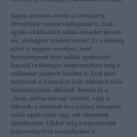
Sajnos azonban ennek az öntudatra
ébredésnek vannak vadhajtásai is. Ezek
egyike a különböző vallási elemeket keverő
ún. „ősmagyar szinkretizmus“. Ez a jelenség
azért is nagyon veszélyes, mert
kereszténynek tűnő vallási nyelvezetet
használ és könnyen megtévesztheti még a
vallásukat gyakorló hívőket is. Ezek közé
tartoznak a Jézusról és Szűz Máriáról szóló
tudománytalan állítások. Ilyenek pl. a
„Jézus, pártus herceg“-elmélet, vagy a
táltosok, a sámánok és a pogány ősmagyar
vallás egyéb valós vagy vélt elemeinek
újraélesztése. Olykor még a legnemesebb
hagyományőrző mozgalmakat is