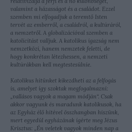
relativizálja a férfi és a nő különbségét,
valamint a házasságot és a családot. Ezzel
szemben mi elfogadjuk a teremtő Isten
tervét az emberről, a családról, a kultúráról,
a nemzetről. A globalizációval szemben a
katolicitást valljuk. A katolikus igazság nem
nemzetközi, hanem nemzetek feletti, de
hogy konkrétan létezhessen, a nemzeti
kultúrákban kell megtestesülnie.
Katolikus hitünket kikezdheti az a felfogás
is, amelyet így szoktak megfogalmazni:
„vallásos vagyok a magam módján“. Csak
akkor vagyunk és maradunk katolikusok, ha
az Egyház élő hitével összhangban hiszünk,
mert egyedül egyházának ígérte meg Jézus
Krisztus:
„Én veletek vagyok minden nap a