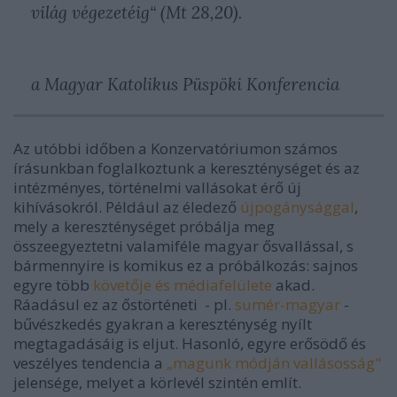
világ végezetéig“
(Mt 28,20).
a Magyar Katolikus Püspöki Konferencia
Az utóbbi időben a Konzervatóriumon számos
írásunkban foglalkoztunk a kereszténységet és az
intézményes, történelmi vallásokat érő új
kihívásokról. Például az éledező
újpogánysággal
,
mely a kereszténységet próbálja meg
összeegyeztetni valamiféle magyar ősvallással, s
bármennyire is komikus ez a próbálkozás: sajnos
egyre több
követője és médiafelülete
akad.
Ráadásul ez az őstörténeti - pl.
sumér-magyar
-
bűvészkedés gyakran a kereszténység nyílt
megtagadásáig is eljut. Hasonló, egyre erősödő és
veszélyes tendencia a
„magunk módján vallásosság"
jelensége, melyet a körlevél szintén említ.