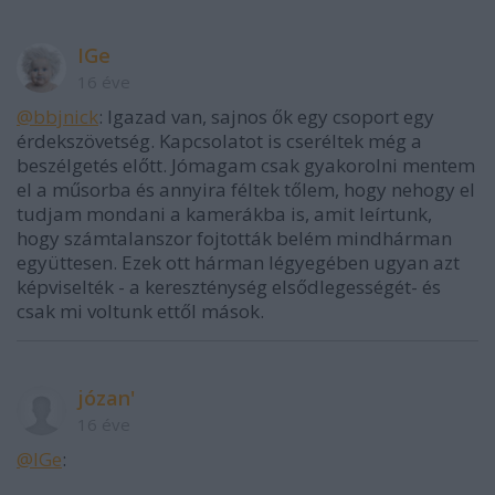
IGe
16 éve
@bbjnick
: Igazad van, sajnos ők egy csoport egy
érdekszövetség. Kapcsolatot is cseréltek még a
beszélgetés előtt. Jómagam csak gyakorolni mentem
el a műsorba és annyira féltek tőlem, hogy nehogy el
tudjam mondani a kamerákba is, amit leírtunk,
hogy számtalanszor fojtották belém mindhárman
együttesen. Ezek ott hárman légyegében ugyan azt
képviselték - a kereszténység elsődlegességét- és
csak mi voltunk ettől mások.
józan'
16 éve
@IGe
: