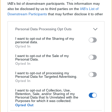
IAB’s list of downstream participants. This information may
VAGY
also be disclosed by us to third parties on the
IAB’s List of
Downstream Participants
that may further disclose it to other
third parties.
Please note that this website/app uses one or more Google
Personal Data Processing Opt Outs
services and may gather and store information including but
not limited to your visit or usage behaviour. You may click to
I want to opt-out of the Sharing of my
personal data.
grant or deny consent to Google and its third-party tags to
Opted In
use your data for below specified purposes in below Google
consent section.
I want to opt-out of the Sale of my
Personal Data.
Opted In
rosta
I want to opt-out of processing my
16 éve
Personal Data for Targeted Advertising.
@Gabrilo
: Mondjuk nem teljeskörűen. A spártaiak
Opted In
például nemigazán erre izgultak. Nem nézték sokra
I want to opt-out of Collection, Use,
a másként szexuáló athéni harcosokat. Ugyanakkor
Retention, Sale, and/or Sharing of my
a Platon az Állam írásakor a spártai állam mintáját
Personal Data that Is Unrelated with the
Purposes for which it was collected.
vette alapul.
Opted Out