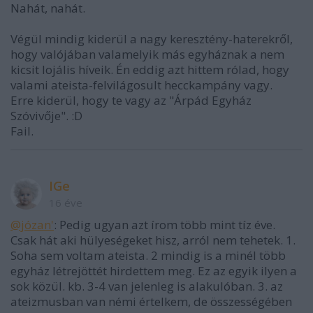
Nahát, nahát.
Végül mindig kiderül a nagy keresztény-haterekről,
hogy valójában valamelyik más egyháznak a nem
kicsit lojális híveik. Én eddig azt hittem rólad, hogy
valami ateista-felvilágosult hecckampány vagy.
Erre kiderül, hogy te vagy az "Árpád Egyház
Szóvivője". :D
Fail.
IGe
16 éve
@józan'
: Pedig ugyan azt írom több mint tíz éve.
Csak hát aki hülyeségeket hisz, arról nem tehetek. 1.
Soha sem voltam ateista. 2 mindig is a minél több
egyház létrejöttét hirdettem meg. Ez az egyik ilyen a
sok közül. kb. 3-4 van jelenleg is alakulóban. 3. az
ateizmusban van némi értelkem, de összességében