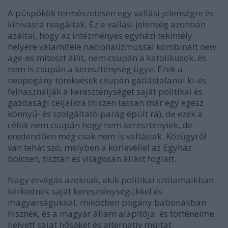
A püspökök természetesen egy vallási jelenségre és
kihívásra reagáltak. Ez a vallási jelenség azonban
azáltal, hogy az intézményes egyházi tekintély
helyére valamiféle nacionalizmussal kombinált new
age-es mítoszt állít, nem csupán a katolikusok, és
nem is csupán a kereszténység ügye. Ezek a
neopogány törekvések csupán gátlástalanul ki-és
felhasználják a kereszténységet saját politikai és
gazdasági céljaikra (hiszen lassan már egy egész
könnyű- és szolgáltatóiparág épült rá), de ezek a
célok nem csupán hogy nem keresztényiek, de
eredendően még csak nem is vallásiak. Közügyről
van tehát szó, melyben a körlevéllel az Egyház
bölcsen, tisztán és világosan állást foglalt.
Nagy érvágás azoknak, akik politikai szólamaikban
kérkednek saját kereszténységükkel és
magyarságukkal, miközben pogány babonákban
hisznek, és a magyar állam alapítója és történelme
helyett saját hősöket és alternatív múltat