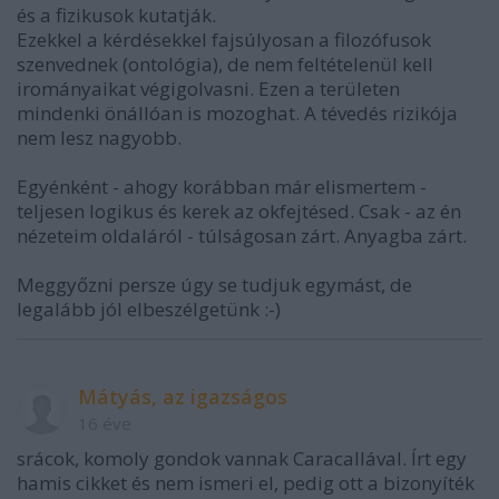
és a fizikusok kutatják.
Ezekkel a kérdésekkel fajsúlyosan a filozófusok
szenvednek (ontológia), de nem feltételenül kell
irományaikat végigolvasni. Ezen a területen
mindenki önállóan is mozoghat. A tévedés rizikója
nem lesz nagyobb.
Egyénként - ahogy korábban már elismertem -
teljesen logikus és kerek az okfejtésed. Csak - az én
nézeteim oldaláról - túlságosan zárt. Anyagba zárt.
Meggyőzni persze úgy se tudjuk egymást, de
legalább jól elbeszélgetünk :-)
Mátyás, az igazságos
16 éve
srácok, komoly gondok vannak Caracallával. Írt egy
hamis cikket és nem ismeri el, pedig ott a bizonyíték