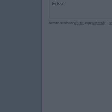
(és bocs)
Kommentezéshez
lépj be
, vagy
regisztrálj
! ‐
Be