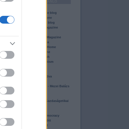
HONLAPAJÁNLÓ
ABC
Acton Institute blog
Altar and Throne
Cato Institute blog
Chronicles Magazine
City Journal
k
Commentary Magazine
Conservapedia
k
Conservative Home
Crisis Magazine
Daily Telegraph
Dissecting leftism
El Mondo
First Things
Földhöz ragadva
Heti Válasz
Homo homini - Mezei Balázs
blogja
Igen
II. János Pál Gazdaságetikai
Intézet
Jezsuita blog
Journal of democracy
Kétségek között
Kill the radical