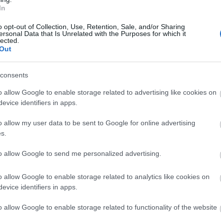
Amerika?
Tetszik
In
0
o opt-out of Collection, Use, Retention, Sale, and/or Sharing
k
ersonal Data that Is Unrelated with the Purposes for which it
FEEDEK
lected.
Out
RSS 2.0
bejegyzések
,
kommente
Atom
bejegyzések
,
kommente
consents
o allow Google to enable storage related to advertising like cookies on
evice identifiers in apps.
ARCHÍVUM
o allow my user data to be sent to Google for online advertising
2015 május
(
1
)
Randizz a
2015 január
(
1
)
s.
rasszizmus
2014 október
(
1
)
ellen?
2014 szeptember
(
1
)
to allow Google to send me personalized advertising.
2014 július
(
2
)
2014 április
(
3
)
2014 március
(
3
)
o allow Google to enable storage related to analytics like cookies on
2014 február
(
2
)
evice identifiers in apps.
2014 január
(
4
)
2013 december
(
2
)
o allow Google to enable storage related to functionality of the website
2013 november
(
1
)
Ukrajna –
Szól a kakas
Tovább
...
demokratikus
már: az