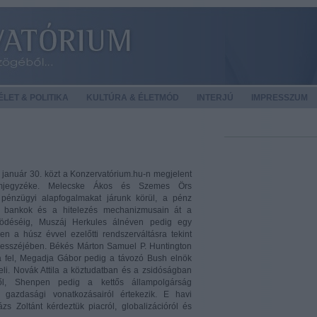
LET & POLITIKA
KULTÚRA & ÉLETMÓD
INTERJÚ
IMPRESSZUM
január 30. közt a Konzervatórium.hu-n megjelent
lomjegyzéke. Melecske Ákos és Szemes Örs
 pénzügyi alapfogalmakat járunk körül, a pénz
a bankok és a hitelezés mechanizmusain át a
ödéséig, Muszáj Herkules álnéven pedig egy
len a húsz évvel ezelőtti rendszerváltásra tekint
 esszéjében. Békés Márton Samuel P. Huntington
a fel, Megadja Gábor pedig a távozó Bush elnök
keli. Novák Attila a köztudatban és a zsidóságban
ről, Shenpen pedig a kettős állampolgárság
s gazdasági vonatkozásairól értekezik. E havi
ázs Zoltánt kérdeztük piacról, globalizációról és