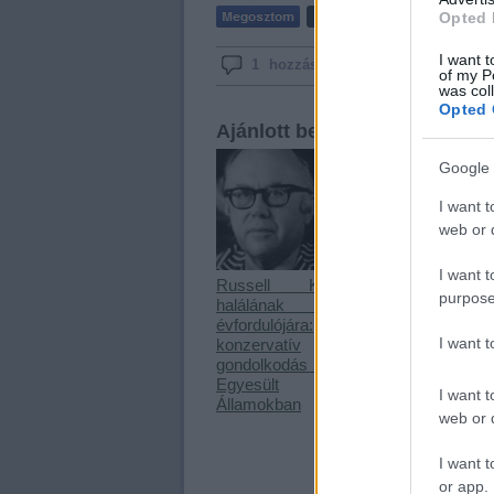
Opted 
I want t
1
hozzászólás
Címkék:
tartalomjegyzé
of my P
was col
Opted 
Ajánlott bejegyzések:
Google 
I want t
web or d
I want t
Russell Kirk
Megjelent a
purpose
halálának 20.
Kommentár
évfordulójára:
2014/1-es
I want 
konzervatív
száma
gondolkodás az
Egyesült
I want t
Államokban
web or d
I want t
or app.