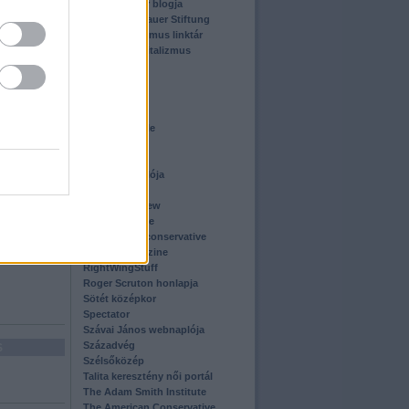
Kóczián Péter blogja
Konrad Adenauer Stiftung
Konzervativizmus linktár
Közjó és Kapitalizmus
eníthető
Intézet
La Razón
Letterforce
Magyar Kurír
Magyar Szemle
Metazin
eníthető
Mos Maiorum
Mr. Right naplója
Múltba néző
National Review
Polgári Szemle
Postmodern conservative
Reason Magazine
RightWingStuff
Roger Scruton honlapja
Sötét középkor
Spectator
Szávai János webnaplója
Századvég
S
Szélsőközép
Talita keresztény női portál
The Adam Smith Institute
The American Conservative