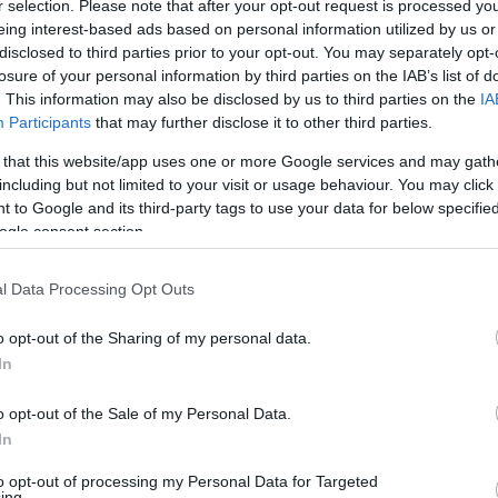
r selection. Please note that after your opt-out request is processed y
rövidebb változata után
eing interest-based ads based on personal information utilized by us or
könyvtervezetem megjel
internet...
(
2019.06.01. 
disclosed to third parties prior to your opt-out. You may separately opt-
Konzervatív válaszok 1.
losure of your personal information by third parties on the IAB’s list of
és szabadság)
. This information may also be disclosed by us to third parties on the
IA
Kong.Kinga:
"Ellenkező
spárti" - Interjú Balázs Zoltánnal
Participants
that may further disclose it to other third parties.
kell mondanunk, hogy a
törvényhozás tagjai korru
 that this website/app uses one or more Google services and may gath
(
2018.08.08. 13:01
)
Rac
felhatalmazás: mitől leg
including but not limited to your visit or usage behaviour. You may click 
„civilek”?
 to Google and its third-party tags to use your data for below specifi
Hobelman:
Vannak pén
ogle consent section.
nehézségei? HA IGEN! V
kapcsolatot a Hobelman 
(
2018.05.14. 03:08
)
Eur
l Data Processing Opt Outs
konzervatív lesz, vagy 
o opt-out of the Sharing of my personal data.
LEGOLVASOTTABB
In
„Közösség és társada
Hullám
Ukrajna – demokratiku
o opt-out of the Sale of my Personal Data.
A lány, aki túlélte az 
In
Gianna Jessen vall
Az amerikai rendőr
to opt-out of processing my Personal Data for Targeted
Békemenet és valósá
ing.