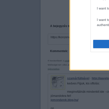
I want t
I want t
authenti
A bejegyzés trackback címe:
https://konzervatorium.blog.hu/api/trackbac
Kommentek:
A hozzászólások a
vonatkozó jogszabályok
értelmében felhasználói ta
felelősséget nem vállal, azokat nem ellenőrzi. Kifogás esetén forduljon a
tájékoztatóban
.
szamárfül/pável
·
http://pavelo
kedves Fijjuk, kis offolás:
meginvitálnák mindenkit ide - c
jómandokra fel!
jomondatok.blog.hu/
on