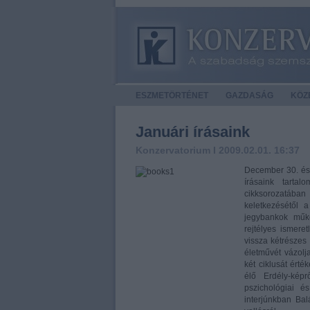
ESZMETÖRTÉNET
GAZDASÁG
KÖZÉ
Januári írásaink
Konzervatorium
I 2009.02.01. 16:37
December 30. és 
írásaink tarta
cikksorozatában
keletkezésétől 
jegybankok műk
rejtélyes ismeret
vissza kétrészes
életművét vázolj
két ciklusát érté
élő Erdély-kép
pszichológiai é
interjúnkban Bal