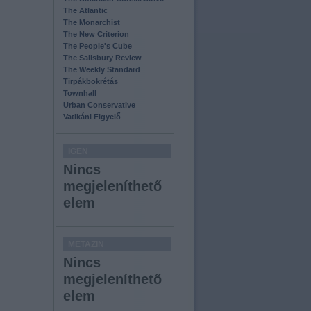
The Atlantic
The Monarchist
The New Criterion
The People's Cube
The Salisbury Review
The Weekly Standard
Tirpákbokrétás
Townhall
Urban Conservative
Vatikáni Figyelő
IGEN
Nincs
megjeleníthető
elem
METAZIN
Nincs
megjeleníthető
elem