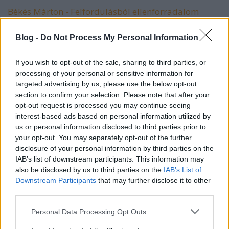
Békés Márton - Felfordulásból ellenforradalom
Megadja Gábor - A baloldaliság mibenléte
Blog -
Do Not Process My Personal Information
Tóth Sándor - Konzervatív arcképcsarnok I. -
If you wish to opt-out of the sale, sharing to third parties, or
Dessewffy Aurél
processing of your personal or sensitive information for
targeted advertising by us, please use the below opt-out
section to confirm your selection. Please note that after your
opt-out request is processed you may continue seeing
Interjúk
interest-based ads based on personal information utilized by
us or personal information disclosed to third parties prior to
your opt-out. You may separately opt-out of the further
"A neokonzervativizmus megértéséhez nem
disclosure of your personal information by third parties on the
IAB’s list of downstream participants. This information may
elegendő egy kétflekkes cikk" - Interjú Békés
also be disclosed by us to third parties on the
IAB’s List of
Mártonnal
Downstream Participants
that may further disclose it to other
third parties.
"Körül voltunk véve rendes emberekkel" - Interjú
Charles Fenyvesivel
Please note that this website/app uses one or more Google
Personal Data Processing Opt Outs
services and may gather and store information including but