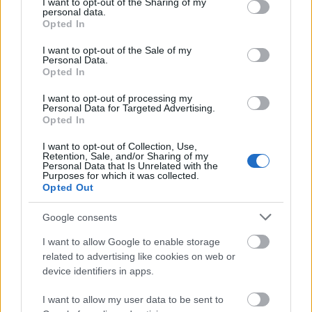
not limited to your visit or usage behaviour. You may click to
I want to opt-out of the Sharing of my
personal data.
grant or deny consent to Google and its third-party tags to
Opted In
use your data for below specified purposes in below Google
Közélet/politika
consent section.
I want to opt-out of the Sale of my
Personal Data.
Opted In
Antall József emlékezete
I want to opt-out of processing my
Personal Data for Targeted Advertising.
Melecske Ákos - "Nem a párizsi barikádokon van!"
Opted In
I want to opt-out of Collection, Use,
Novák Attila - Utóvédharcok az ideológiában
Retention, Sale, and/or Sharing of my
Personal Data that Is Unrelated with the
Purposes for which it was collected.
Opted Out
Kultúra/életmód
Google consents
I want to allow Google to enable storage
related to advertising like cookies on web or
Novák Attila - Adieu, Vázsonyi Vili
device identifiers in apps.
I want to allow my user data to be sent to