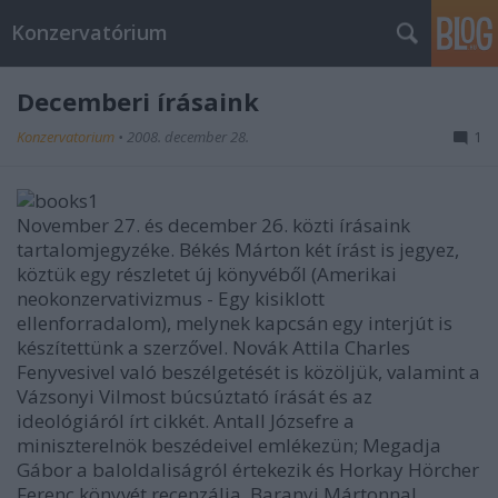
Konzervatórium
Decemberi írásaink
Konzervatorium
•
2008. december 28.
1
November 27. és december 26. közti írásaink
tartalomjegyzéke. Békés Márton két írást is jegyez,
köztük egy részletet új könyvéből (Amerikai
neokonzervativizmus - Egy kisiklott
ellenforradalom), melynek kapcsán egy interjút is
készítettünk a szerzővel. Novák Attila Charles
Fenyvesivel való beszélgetését is közöljük, valamint a
Vázsonyi Vilmost búcsúztató írását és az
ideológiáról írt cikkét. Antall Józsefre a
miniszterelnök beszédeivel emlékezün; Megadja
Gábor a baloldaliságról értekezik és Horkay Hörcher
Ferenc könyvét recenzálja, Baranyi Mártonnal