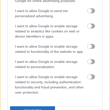
Google for online advertising purposes.
Címkék:
tartalomjegyzék
I want to allow Google to send me
personalized advertising.
I want to allow Google to enable storage
related to analytics like cookies on web or
Ajánlott bejegyzések:
device identifiers in apps.
I want to allow Google to enable storage
related to functionality of the website or app.
Békemenet és valóság: barát-e Amerika?
I want to allow Google to enable storage
related to personalization.
Russell Kirk halálának 20. évfordulójára:
I want to allow Google to enable storage
konzervatív gondolkodás az Egyesült
related to security, including authentication
Államokban
functionality and fraud prevention, and other
user protection.
Randizz a rasszizmus ellen?