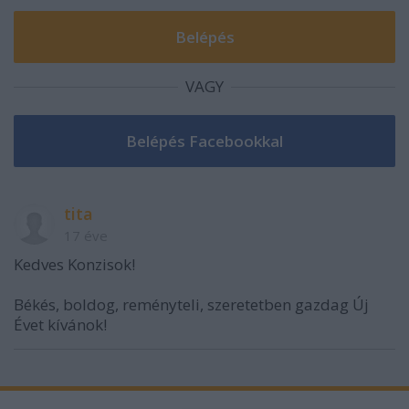
VAGY
tita
17 éve
Kedves Konzisok!
Békés, boldog, reményteli, szeretetben gazdag Új
Évet kívánok!