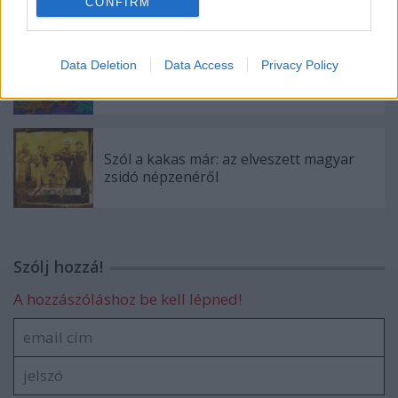
CONFIRM
Data Deletion
Data Access
Privacy Policy
Gyengeség és balítélet
Szól a kakas már: az elveszett magyar
zsidó népzenéről
Szólj hozzá!
A hozzászóláshoz be kell lépned!